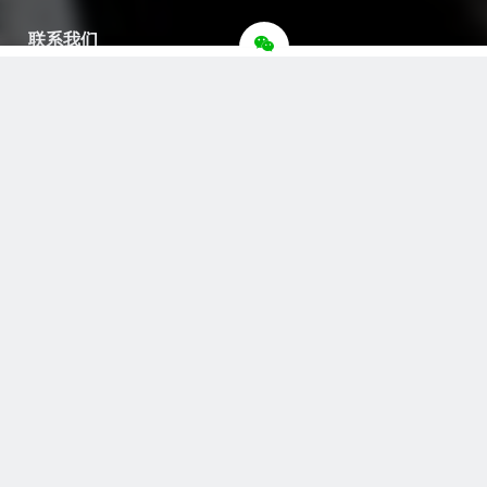
联系我们
总编微信
微信公众号
官方微博
自由贸易网
全球自由贸易网(www.freetradenet.org.cn)成立于2015年，
系韩国元宇宙通产(一般法人)的官方从事一带一路自由贸易
交流与合作的全媒体赋能国际传播平台。互联互通、产业融
合，秉承“一带一路”共商、共建、共享原则，践行“共识、共
生、共赢”理念，链接国际贸易平台，传播自由贸易资讯，服
务全球自由贸易联盟，合作自由贸易国际传播联盟，在“一带