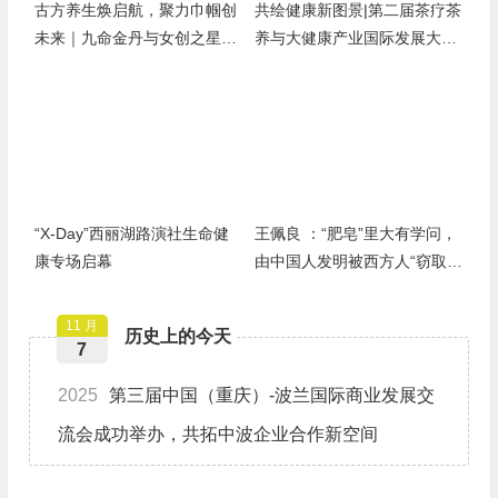
古方养生焕启航，聚力巾帼创
共绘健康新图景|第二届茶疗茶
未来｜九命金丹与女创之星签
养与大健康产业国际发展大会
定合作
盛大启幕
“X-Day”西丽湖路演社生命健
王佩良 ：“肥皂”里大有学问，
康专场启幕
由中国人发明被西方人“窃取”
后发扬光大
11 月
历史上的今天
7
2025
第三届中国（重庆）-波兰国际商业发展交
流会成功举办，共拓中波企业合作新空间