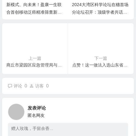
新模式、向未来！盈康一生联
2024大湾区科学论坛在穗首场
合首创移动泛癌精准筛查新范
分论坛召开：顶级学者共话国
式
际科学协作
上一篇
下一篇
商丘市梁园区应急管理局与商丘蓝天救援队联合举办 应急应战大练兵大比武百日活动
点赞！这一做法入选山东省旅游公共服务优秀案例
0
0
评论
访客
发表评论
匿名网友