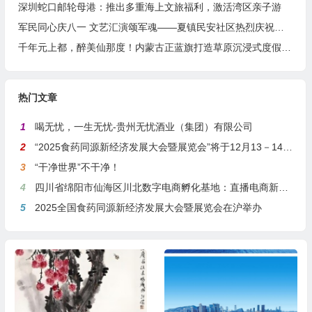
深圳蛇口邮轮母港：推出多重海上文旅福利，激活湾区亲子游
军民同心庆八一 文艺汇演颂军魂——夏镇民安社区热烈庆祝建军99周年
千年元上都，醉美仙那度！内蒙古正蓝旗打造草原沉浸式度假胜地
热门文章
1
喝无忧，一生无忧-贵州无忧酒业（集团）有限公司
2
“2025食药同源新经济发展大会暨展览会”将于12月13－14日在沪举行
3
“干净世界”不干净！
4
四川省绵阳市仙海区川北数字电商孵化基地：直播电商新引擎，预计年产值达5亿
5
2025全国食药同源新经济发展大会暨展览会在沪举办