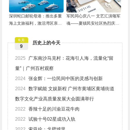
深圳蛇口邮轮母港：推出多重
军民同心庆八一 文艺汇演颂军
海上文旅福利，激活湾区亲子
魂——夏镇民安社区热烈庆祝
游
建军99周年
6 月
历史上的今天
9
2025
广东南沙马克村：花海引人海，流量化“留
量”｜广州百村观察
2024
张金辉：一位民间中医的灵感与创新
2024
数字赋能 文娱新程 广州市黄埔区黄埔街道
数字文化产业高质量发展大会圆满举行
2022
香辣十足的川渝豆花牛肉
2022
试验十号02星成功入轨
2022
索亚伦：戈壁墟里