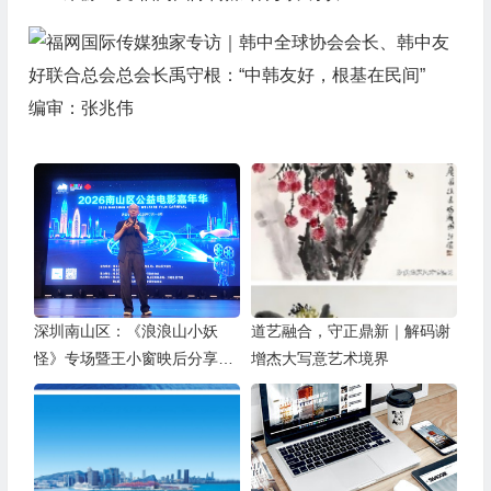
编审：张兆伟
深圳南山区：《浪浪山小妖
道艺融合，守正鼎新｜解码谢
怪》专场暨王小窗映后分享会
增杰大写意艺术境界
举办