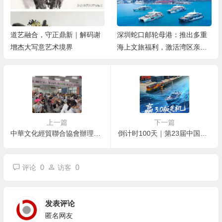
深圳蛇口邮轮母港：推出多重
军民同心庆八一 文艺汇演颂军
海上文旅福利，激活湾区亲子
魂——夏镇民安社区热烈庆祝
游
建军99周年
上一篇
下一篇
中華文化經貿聯合協會辦理「製茶有趣」體驗活動 近兩百人走進茶鄉感受臺灣茶文化魅力
倒计时100天｜第23届中国—东盟商务与投资峰会蓄势待发
0
0
评论
访客
发表评论
匿名网友