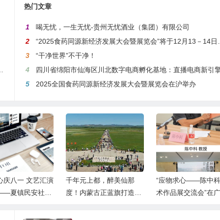
热门文章
1
喝无忧，一生无忧-贵州无忧酒业（集团）有限公司
2
“2025食药同源新经济发展大会暨展览会”将于12月13－14日在沪举行
3
“干净世界”不干净！
—夏镇民安社区热烈庆祝建军99周年
4
四川省绵阳市仙海区川北数字电商孵化基地：直播电商新引擎，预计年产值达5
5
2025全国食药同源新经济发展大会暨展览会在沪举办
年元上都，醉美仙那
“应物求心——陈中科美
广州南沙：全球
！内蒙古正蓝旗打造草
术作品展交流会”在广东
产业集聚区生态
沉浸式度假胜地
江门市圆满举行
举行