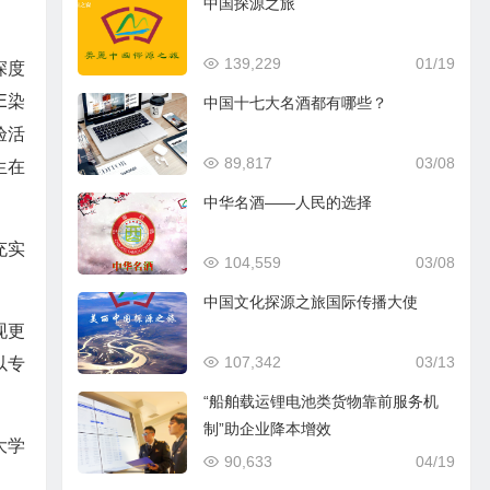
中国探源之旅
139,229
01/19
深度
E染
中国十七大名酒都有哪些？
验活
89,817
03/08
生在
中华名酒——人民的选择
充实
104,559
03/08
中国文化探源之旅国际传播大使
现更
107,342
03/13
以专
“船舶载运锂电池类货物靠前服务机
制”助企业降本增效
大学
90,633
04/19