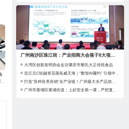
广州南沙区珠江街：产业招商大会落子8大项目，邀湾区客商抢占“南沙站”红利
大湾区创新发明协会走访肇庆市黎氏大正传统食品
近亿元C轮融资花落拓威天海｜“数智AI履约” 引领中大件出海新基建
魂
打造“良种良养良销”全产业链！广州最大水产品加工项目在南沙正式投产
9
广州市黄埔区黄埔街道：上好安全第一课，严把复工复产安全关