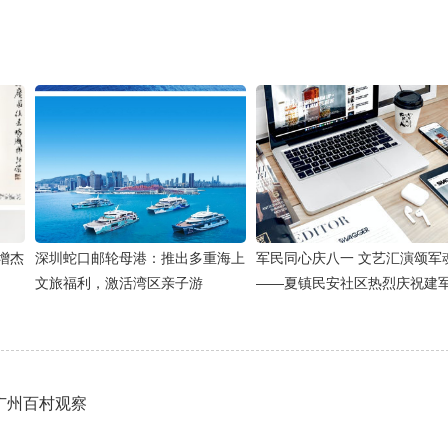
增杰
深圳蛇口邮轮母港：推出多重海上
军民同心庆八一 文艺汇演颂军
文旅福利，激活湾区亲子游
——夏镇民安社区热烈庆祝建军
9周年
广州百村观察