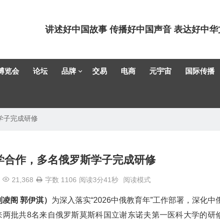
讲述好中国故事 传播好中国声音 表达好中华
博览会
论坛
品牌
交易
电商
元宇宙
国际传播
学子完成研修
学合作，多名俄罗斯学子完成研修
21,368
字数 1106
阅读3分41秒
阅读模式
刘凌阁 郭伊淇）
为深入落实“2026中俄教育年”工作部署，深化中
来两批共8名来自俄罗斯莫斯科国立谢东诺夫第一医科大学的研