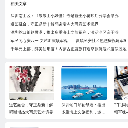
相关文章
深圳南山区：《浪浪山小妖怪》专场暨王小窗映后分享会举办
道艺融合，守正鼎新｜解码谢增杰大写意艺术境界
深圳蛇口邮轮母港：推出多重海上文旅福利，激活湾区亲子游
军民同心庆八一 文艺汇演颂军魂—
千年元上都，醉美仙那度！内蒙古正蓝旗打造草原沉浸式度假胜地
新｜解
深圳蛇口邮轮母港：推出
军民同心庆八一 文艺汇演
千
术境界
多重海上文旅福利，激活
颂军魂——夏镇民安社区
度
湾区亲子游
热烈庆祝建军99周年
原