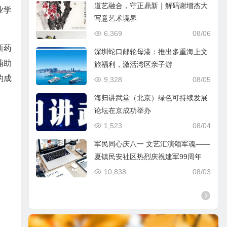
道艺融合，守正鼎新｜解码谢增杰大
业学
写意艺术境界
6,369
08/06
新药
深圳蛇口邮轮母港：推出多重海上文
辅助
旅福利，激活湾区亲子游
的成
9,328
08/05
海归讲武堂（北京）绿色可持续发展
论坛在京成功举办
1,523
08/04
军民同心庆八一 文艺汇演颂军魂——
夏镇民安社区热烈庆祝建军99周年
10,838
08/03