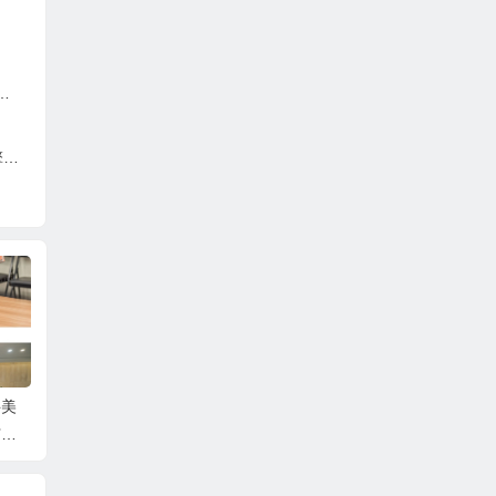
亿
跨境贸易
赋能健康丝绸之路建设—
广东：制造业赋能对接系
大会成功
上合组织国家经贸平台国
列活动（工业母机产业链
际健康产业发展工作委员
专场）在穗成功举办
会正式成立