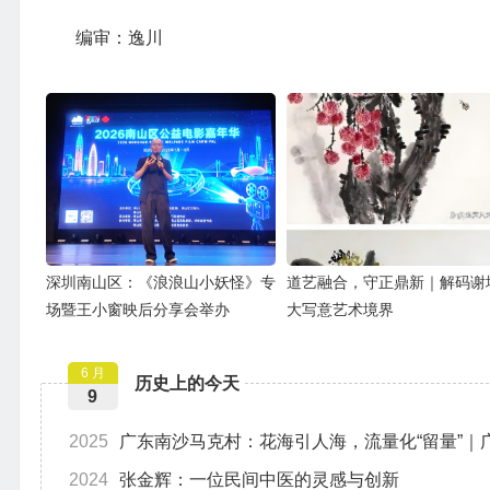
编审：逸川
深圳南山区：《浪浪山小妖怪》专
道艺融合，守正鼎新｜解码谢
场暨王小窗映后分享会举办
大写意艺术境界
6 月
历史上的今天
9
2025
广东南沙马克村：花海引人海，流量化“留量”｜
2024
张金辉：一位民间中医的灵感与创新