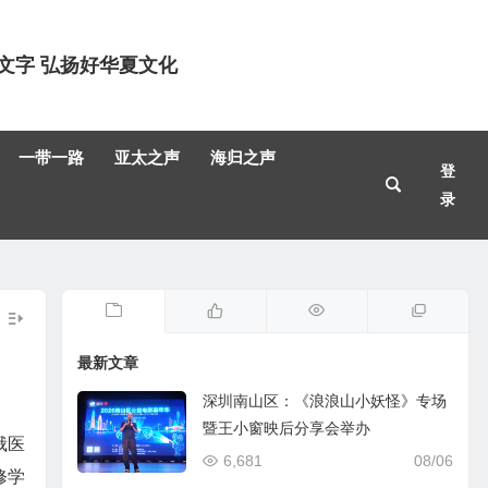
文字 弘扬好华夏文化
一带一路
亚太之声
海归之声
登
录
最新文章
深圳南山区：《浪浪山小妖怪》专场
暨王小窗映后分享会举办
俄医
6,681
08/06
修学