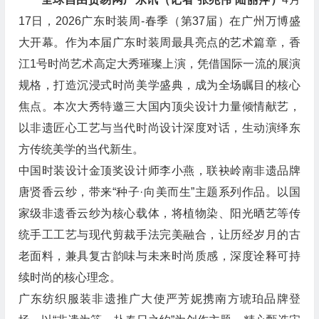
17日，2026广东时装周-春季（第37届）在广州万博盛
大开幕。作为本届广东时装周最具亮点的艺术篇章，香
江1号时尚艺术高定大秀璀璨上演，凭借国际一流的展演
规格，打造沉浸式时尚美学盛典，成为全场瞩目的核心
焦点。本次大秀特邀三大国内顶尖设计力量倾情献艺，
以非遗匠心工艺与当代时尚设计深度对话，生动演绎东
方传统美学的当代新生。
中国时装设计金顶奖设计师李小燕，联袂岭南非遗品牌
唐贤香云纱，带来“种子·向美而生”主题系列作品。以国
家级非遗香云纱为核心载体，将植物染、阳光晒艺等传
统手工工艺与现代剪裁手法完美融合，让历经岁月的古
老面料，兼具复古韵味与未来时尚质感，深度诠释可持
续时尚的核心理念。
广东纺织服装非遗推广大使严芳妮携南方琥珀品牌登