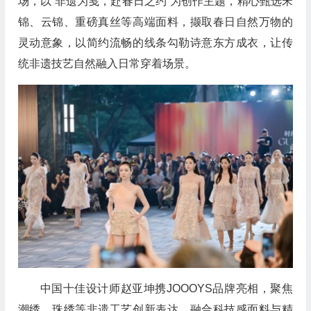
场，以“非遗为笺，赴春日之约”为创作主题，精心甄选宋
锦、云锦、重磅真丝等高端面料，撷取春日自然万物的
灵动意象，以简约流畅的线条勾勒诗意东方成衣，让传
统非遗技艺自然融入日常穿着场景。
中国十佳设计师赵亚坤携JOOOYS品牌亮相，聚焦
潮绣、珠绣等非遗工艺创新表达，融合科技感面料与精