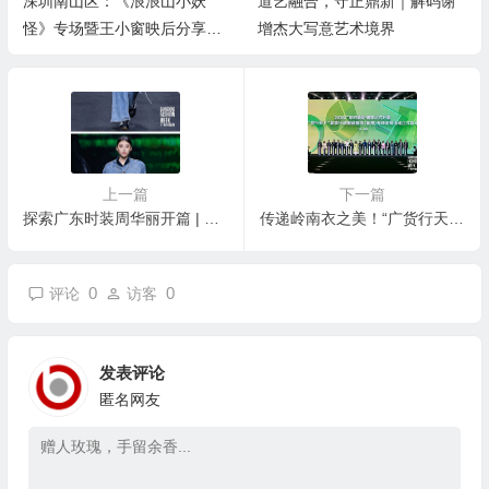
浪浪山小妖
道艺融合，守正鼎新｜解码谢
深圳蛇口邮轮母港
窗映后分享会
增杰大写意艺术境界
海上文旅福利，激
游
上一篇
下一篇
探索广东时装周华丽开篇 | FFF 领大湾区新锐设计师以无穷创意潜力，展现湾区独特时尚美学
传递岭南衣之美！“广货行天下”夏季行动服装服饰（番禺）专场促销活动正式启动
0
0
评论
访客
发表评论
匿名网友