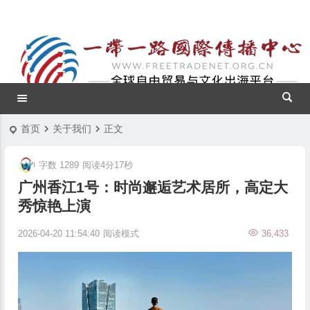
首页
关于我们
正文
字数 1289
阅读4分17秒
广州香江1号：时尚邂逅艺术居所，高定大
秀惊艳上演
2026-04-20 11:54:40
阅读模式
36,433
视
频
播