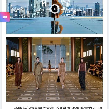
放
器
全球自由贸易网广东讯（记者 张兆伟 陆丽萍）
4月