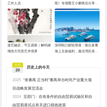
工作人员
怪》专场暨王小窗映后分享会
举办
道艺融合，守正鼎新｜解码谢
深圳蛇口邮轮母港：推出多重
增杰大写意艺术境界
海上文旅福利，激活湾区亲子
游
4 月
历史上的今天
20
2025
“来番禺 正当时”番禺举办时尚产业重大项
目战略发展交流会
2024
五部门：在有条件的自由贸易试验区和自
由贸易港试点有关进口税收政策