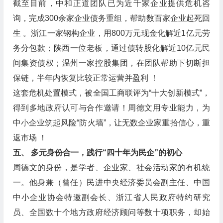
截至目前，中和正道团队已为近千家企业提供危机咨
询，完成300余家企业债务重组，帮助数百家企业起死回
生 。浙江一家钢构企业，用800万元现金化解近1亿元劳
务分包款；陕西一位老板，通过债转股化解近10亿元民
间集资债权；温州一家控股集团，在团队帮助下切断担
保链，半年内恢复比较正常运营并盈利 ！
这套危机处置模式，被全国工商联评为“十大创新模式”，
得到多地政府认可与合作邀请！周德文用专业能力，为
中小企业筑起风险“防火墙”，让无数企业家重拾信心，重
返市场 ！
五、 多元身份合一，践行“四十年为民企”的初心
周德文的身份，是学者、企业家、社会活动家的有机统
一。他身兼（曾任）民进中央经济委员会副主任、中国
中小企业协会特邀副会长、浙江省人民政府特约研究
员、全国数十个地方政府经济顾问等数十项职务，却始