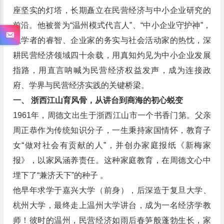
座坚实的灯塔，长期矗立在民营经济与中小企业研究的
前沿。他被誉为“温州模式代言人”、“中小企业守护神”，
以学者的睿智、企业家的务实与社会活动家的热忱，深
耕民营经济领域四十余载，用真知灼见为中小企业发展
指路，用直言呐喊为民营经济权益发声，成为连接政
府、学界与民营经济实践的关键桥梁。
一、 浙西江山育风骨，从讲台到商海的初心蜕变
1961年，周德文出生于浙西江山市一个书香门第。父亲
周正恭作为传统知识分子，一生秉持家国情怀，教育子
女“做对社会有贡献的人”，并创办家庭报纸《新梅家
报》，以家风涵养责任。这种家庭教育，在周德文心中
埋下了“兼济天下”的种子 。
他早年求学于嘉兴大学（前身），后深造于复旦大学、
杭州大学，最终走上温州大学讲台，成为一名经济学教
师！彼时的温州，民营经济如雨后春笋般蓬勃生长，家