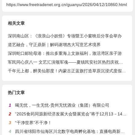
https://www.freetradenet.org.cn/guanyu/2026/04/12/10860.html
相关文章
深圳南山区：《浪浪山小妖怪》专场暨王小窗映后分享会举办
道艺融合，守正鼎新｜解码谢增杰大写意艺术境界
深圳蛇口邮轮母港：推出多重海上文旅福利，激活湾区亲子游
军民同心庆八一 文艺汇演颂军魂——夏镇民安社区热烈庆祝建军99周年
千年元上都，醉美仙那度！内蒙古正蓝旗打造草原沉浸式度假胜地
热门文章
1
喝无忧，一生无忧-贵州无忧酒业（集团）有限公司
2
“2025食药同源新经济发展大会暨展览会”将于12月13－14日在沪举行
3
“干净世界”不干净！
4
四川省绵阳市仙海区川北数字电商孵化基地：直播电商新引擎，预计年产值达5亿