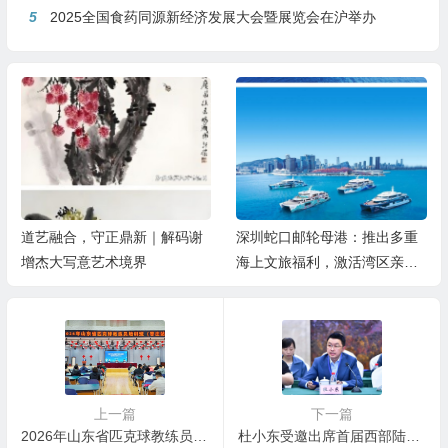
5
2025全国食药同源新经济发展大会暨展览会在沪举办
道艺融合，守正鼎新｜解码谢
深圳蛇口邮轮母港：推出多重
增杰大写意艺术境界
海上文旅福利，激活湾区亲子
游
上一篇
下一篇
2026年山东省匹克球教练员培训班（枣庄站）在薛城成功举办
杜小东受邀出席首届西部陆海新通道与区域现代化发展高校智库论坛