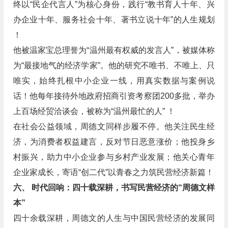
终以“民企代言人”为核心身份，践行“教书育人十年、兴
办企业十年、服务社会十年、著书立说十年”的人生规划
！
他被温家宝总理誉为“温州最有权威的发言人”，被媒体称
为“最接地气的经济学家”。他的研究不唯书、不唯上、只
唯实，始终扎根中小企业一线，用真实数据与案例说
话！他每年接待外地政府招商引资考察团200多批，举办
上百场经贸洽谈会，被称为“温州最忙的人” ！
在社会公益领域，周德文同样步履不停。他关注民生经
济，为消费者权益建言，反对节日恶意涨价；他投身乡
村振兴，助力中小企业参与乡村产业发展；他关心青年
企业家成长，寄语“创二代”以青春之力筑民营经济新篇！
六、 时代回响：四十载深耕，书写民营经济的“周德文样
本”
四十余载深耕，周德文的人生与中国民营经济的发展同