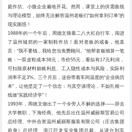
庭作坊、小微企业遍地开花。然而，课堂上的供需曲线
与理论模型，始终无法解答温州老板们“如何拿到订单”的
现实困惑！
1988年的一个午后，周德文骑着二八大杠自行车，闯进
了温州城郊的一家制鞋作坊！面对老板的戒备，他直
言：“我不要钱，我给您当免费顾问。”他帮老板细算一笔
账：一双皮鞋成本38元，市价55元，看似有17元利润，
可扣除原材料赊账利息、工人隐性成本与风险，实际利
润率不足3%。三个月后，这份带着车间温度的“企业病历
本”，让他坚定了一个信念：与其空谈理论，不如扎根一
线做“实践经济学”！
1993年，周德文做出了一个令旁人不解的选择——辞去
大学教职，下海经商。他先后出任温州威丽斯贸易公司
总经理、中外合资温州威丽斯服装有限公司（庄吉集团
前身）总经理、浙江巨龙实业集团总裁。从讲台到车