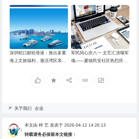
举办
深圳蛇口邮轮母港：推出多重
军民同心庆八一 文艺汇演颂军
海上文旅福利，激活湾区亲子
魂——夏镇民安社区热烈庆祝
游
建军99周年
关于我们
企业
本文由
梓 艺
发表于 2026-04-12 14:26:13
转载请务必保留本文链接：