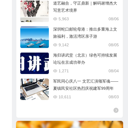
道艺融合，守正鼎新｜解码谢增杰大
写意艺术境界
5,963
08/06
深圳蛇口邮轮母港：推出多重海上文
旅福利，激活湾区亲子游
9,142
08/05
海归讲武堂（北京）绿色可持续发展
论坛在京成功举办
1,271
08/04
军民同心庆八一 文艺汇演颂军魂——
夏镇民安社区热烈庆祝建军99周年
10,611
08/03