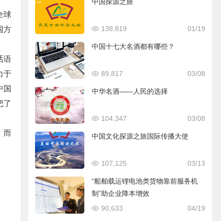
中国探源之旅
全球
138,819
01/19
国方
中国十七大名酒都有哪些？
话语
力于
89,817
03/08
中国
中华名酒——人民的选择
把了
104,347
03/08
；而
中国文化探源之旅国际传播大使
107,125
03/13
“船舶载运锂电池类货物靠前服务机
制”助企业降本增效
90,633
04/19