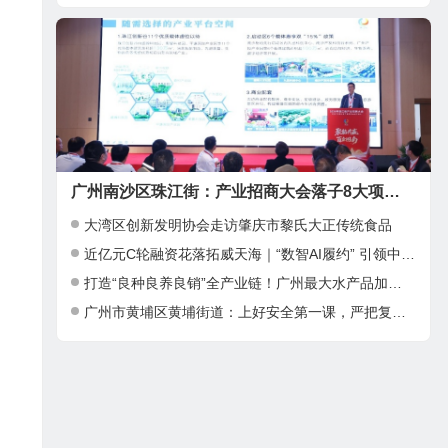
广州南沙区珠江街：产业招商大会落子8大项目，邀湾区客商抢占“南沙站”红利
大湾区创新发明协会走访肇庆市黎氏大正传统食品
近亿元C轮融资花落拓威天海｜“数智AI履约” 引领中大件出海新基建
打造“良种良养良销”全产业链！广州最大水产品加工项目在南沙正式投产
广州市黄埔区黄埔街道：上好安全第一课，严把复工复产安全关