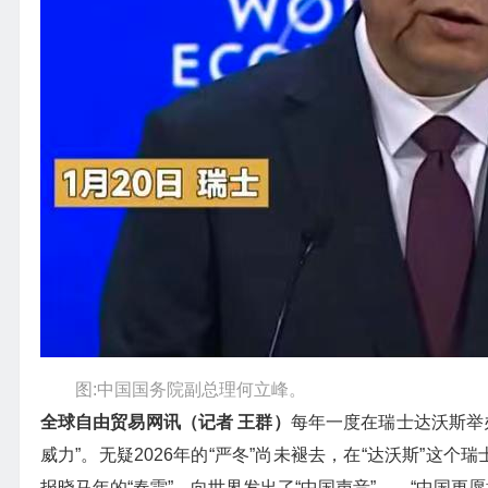
图:中国国务院副总理何立峰。
全球自由贸易网讯（记者 王群）
每年一度在瑞士达沃斯举办
威力”。无疑2026年的“严冬”尚未褪去，在“达沃斯”这
报晓马年的“春雷”，向世界发出了“中国声音”——“中国更