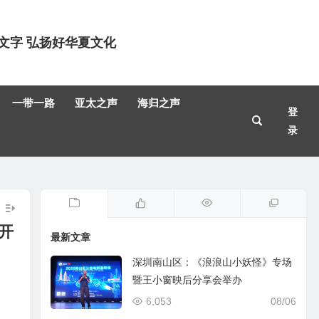
文字 弘扬好华夏文化
一带一路
亚太之声
海归之声
登
录
开
最新文章
深圳南山区：《浪浪山小妖怪》专场
暨王小窗映后分享会举办
6,053
08/06