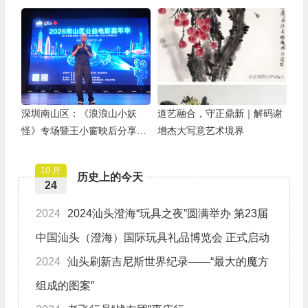
全球
深圳南山区：《浪浪山小妖
道艺融合，守正鼎新｜解码谢
怪》专场暨王小窗映后分享会
增杰大写意艺术境界
举办
10 月
历史上的今天
24
2024
2024汕头澄海“玩具之夜”圆满举办 第23届
中国汕头（澄海）国际玩具礼品博览会 正式启动
2024
汕头刷新吉尼斯世界纪录——“最大的魔方
组成的图案”