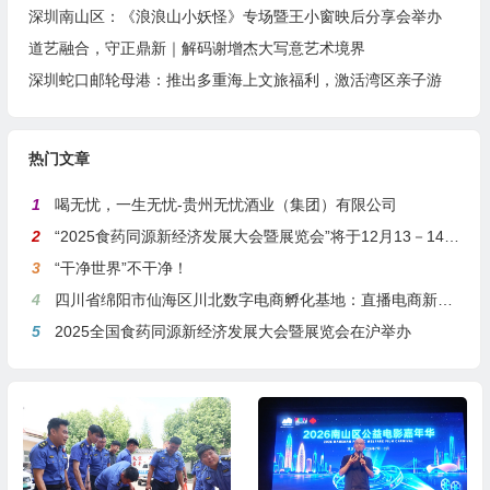
深圳南山区：《浪浪山小妖怪》专场暨王小窗映后分享会举办
道艺融合，守正鼎新｜解码谢增杰大写意艺术境界
深圳蛇口邮轮母港：推出多重海上文旅福利，激活湾区亲子游
热门文章
1
喝无忧，一生无忧-贵州无忧酒业（集团）有限公司
2
“2025食药同源新经济发展大会暨展览会”将于12月13－14日在沪举行
3
“干净世界”不干净！
4
四川省绵阳市仙海区川北数字电商孵化基地：直播电商新引擎，预计年产值达5亿
5
2025全国食药同源新经济发展大会暨展览会在沪举办