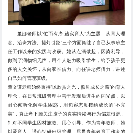
董娜老师以“忙而有序 踏实育人”为主题，从育人理
念、治班方法、提灯引路”三个方面阐述了自己从事班主
任工作以来的实践与收获。她从点滴做起，因势利导，
做到了润物细无声，用个人魅力吸引学生，给予孩子更
多的人文关怀，从向家长借力、向任课老师借力，讲述
自己如何管理班级。
董文谦老师始终秉持“以欣赏之光，照见成长之路”的育人
理念，在日常班级管理中善于发现后进生的闪光点，以
耐心倾听化解学生困惑，用包容态度接纳成长的“不完
美”，真正弯下腰关注孩子的真实情绪与行为偏差根源，
针对不同学生因材施教、用心引导。作为青年教师，她
以爱育人、潜心钻研班级管理，尽显青年教育工作者的