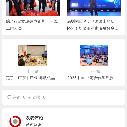
深圳南山区：《浪浪山小妖
道艺融合，守正鼎新｜解码谢
怪》专场暨王小窗映后分享会
增杰大写意艺术境界
举办
上一篇
下一篇
定了！广东牛产业“粤牧优品”评价认定规范正式发布
2025中国-上海合作组织投资合作论坛在京成功举行
0
0
评论
访客
发表评论
匿名网友