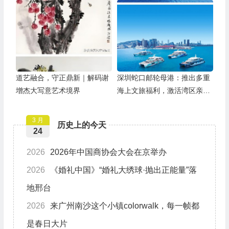
举办
道艺融合，守正鼎新｜解码谢
深圳蛇口邮轮母港：推出多重
增杰大写意艺术境界
海上文旅福利，激活湾区亲子
游
3 月
历史上的今天
24
2026
2026年中国商协会大会在京举办
2026
《婚礼中国》“婚礼大绣球·抛出正能量”落
地邢台
2026
来广州南沙这个小镇colorwalk，每一帧都
是春日大片