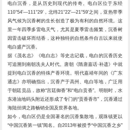
电白沉香，是从历史到现代的传奇。电白区位于东经
110°54′—111°29′，北纬21°22′—21°59′之间，亚热带季
风气候为沉香树的生长创造了极为有利的自然环境。这
里一年四季多雷电天气，尤其是夏季雷击频繁，沉香树
因雷击破坏而结香，这种独特的自然条件自古以来就使
电白盛产沉香。
据《茂名志》《电白志》等史志记载，电白的沉香历史
可追溯到南朝冼夫人时代。唐朝《隋唐嘉话·补遗》中就
提到电白沉香的特殊产香环境。明代嘉靖年间的《广东
通志》亦明确指出，沉香产于高州、电白等地，广泛用
于朝廷贡品，故称“宫廷御香”和“电白贡香”。明朝时，水
东港油地码头附近还形成了专门的“贡香香市”，沉香通过
海陆丝绸之路畅销全国及世界各地。
如今，电白区仍是全国著名的沉香集散地，观珠镇更以
“中国沉香第一镇”闻名。自2013年被授予“中国沉香之乡”