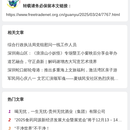
转载请务必保留本文链接：
https://www.freetradenet.org.cn/guanyu/2025/03/24/7767.html
相关文章
综合行政执法局党组慰问一线工作人员
深圳南山区：《浪浪山小妖怪》专场暨王小窗映后分享会举办
道艺融合，守正鼎新｜解码谢增杰大写意艺术境界
深圳蛇口邮轮母港：推出多重海上文旅福利，激活湾区亲子游
军民同心庆八一 文艺汇演颂军魂——夏镇民安社区热烈庆祝建军99周年
热门文章
1
喝无忧，一生无忧-贵州无忧酒业（集团）有限公司
2
“2025食药同源新经济发展大会暨展览会”将于12月13－14日在沪举行
3
“干净世界”不干净！