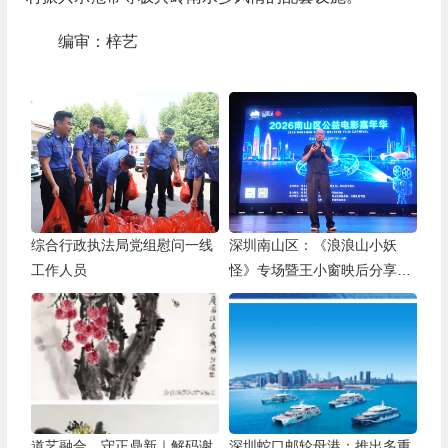
编审：梓艺
综合行政执法局党组慰问一线
深圳南山区：《浪浪山小妖
工作人员
怪》专场暨王小窗映后分享会
举办
道艺融合，守正鼎新｜解码谢
深圳蛇口邮轮母港：推出多重