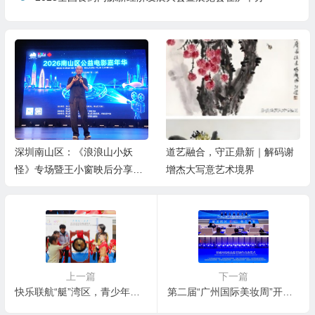
深圳南山区：《浪浪山小妖
道艺融合，守正鼎新｜解码谢
怪》专场暨王小窗映后分享会
增杰大写意艺术境界
举办
上一篇
下一篇
快乐联航“艇”湾区，青少年水上运动嘉年华划动南沙
第二届“广州国际美妆周”开幕 从广州启航 让世界爱上中国美妆