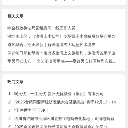
相关文章
综合行政执法局党组慰问一线工作人员
深圳南山区：《浪浪山小妖怪》专场暨王小窗映后分享会举办
道艺融合，守正鼎新｜解码谢增杰大写意艺术境界
深圳蛇口邮轮母港：推出多重海上文旅福利，激活湾区亲子游
军民同心庆八一 文艺汇演颂军魂——夏镇民安社区热烈庆祝建军99周年
热门文章
1
喝无忧，一生无忧-贵州无忧酒业（集团）有限公司
2
“2025食药同源新经济发展大会暨展览会”将于12月13－14日在沪举行
3
“干净世界”不干净！
4
四川省绵阳市仙海区川北数字电商孵化基地：直播电商新引擎，预计年产值达5亿
5
2025全国食药同源新经济发展大会暨展览会在沪举办