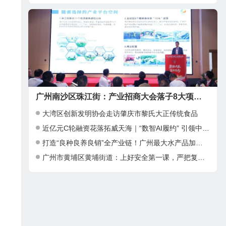
广州南沙区珠江街：产业招商大会落子8大项目，邀湾区客商抢占“南沙站”红利
大湾区创新发明协会走访肇庆市黎氏大正传统食品
近亿元C轮融资花落拓威天海｜“数智AI履约” 引领中大件出海新基建
打造“良种良养良销”全产业链！广州最大水产品加工项目在南沙正式投产
广州市黄埔区黄埔街道：上好安全第一课，严把复工复产安全关