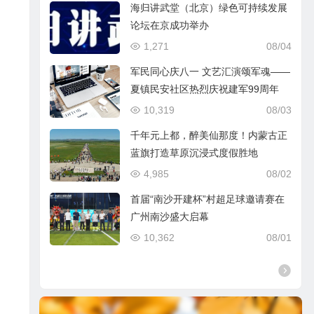
海归讲武堂（北京）绿色可持续发展
论坛在京成功举办
1,271
08/04
军民同心庆八一 文艺汇演颂军魂——
夏镇民安社区热烈庆祝建军99周年
10,319
08/03
千年元上都，醉美仙那度！内蒙古正
蓝旗打造草原沉浸式度假胜地
4,985
08/02
首届“南沙开建杯”村超足球邀请赛在
广州南沙盛大启幕
10,362
08/01