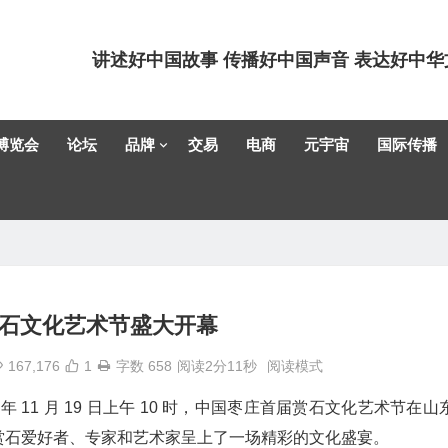
讲述好中国故事 传播好中国声音 表达好中华
博览会
论坛
品牌
交易
电商
元宇宙
国际传播
石文化艺术节盛大开幕
167,176
1
字数 658
阅读2分11秒
阅读模式
4 年 11 月 19 日上午 10 时，中国枣庄首届赏石文化艺术节在山
赏石爱好者、专家和艺术家呈上了一场精彩的文化盛宴。