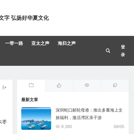
文字 弘扬好华夏文化
一带一路
亚太之声
海归之声
登
录
最新文章
深圳蛇口邮轮母港：推出多重海上文
旅福利，激活湾区亲子游
东枣
8,380
08/05