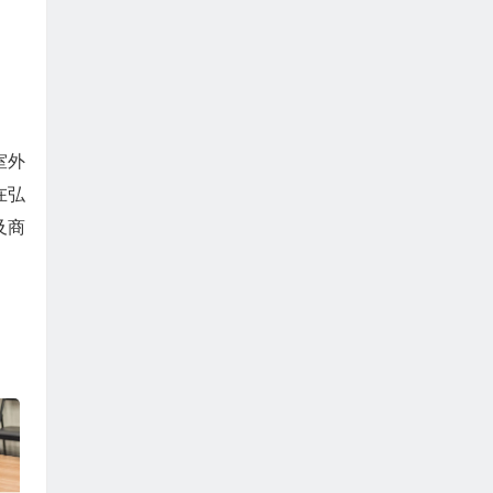
室外
在弘
及商