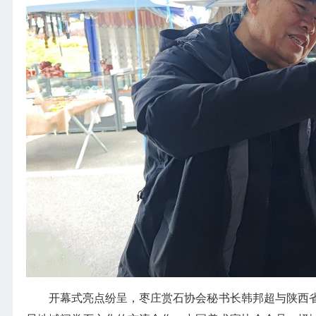
开幕式亮点纷呈，枣庄赏石协会秘书长韩邦超与陕西