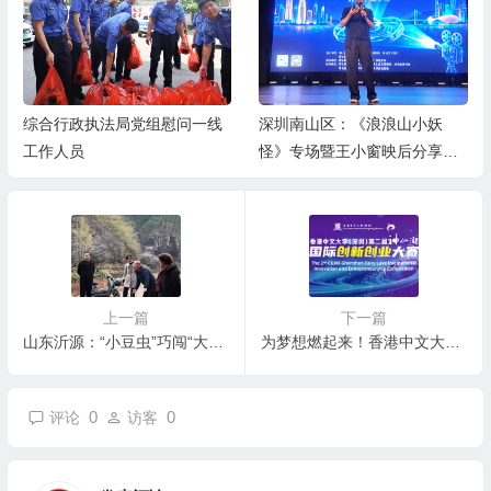
综合行政执法局党组慰问一线
深圳南山区：《浪浪山小妖
工作人员
怪》专场暨王小窗映后分享会
举办
上一篇
下一篇
山东沂源：“小豆虫”巧闯“大市场”
为梦想燃起来！香港中文大学（深圳）第二届神仙湖国际创新创业大赛报名正式启动！
0
0
评论
访客