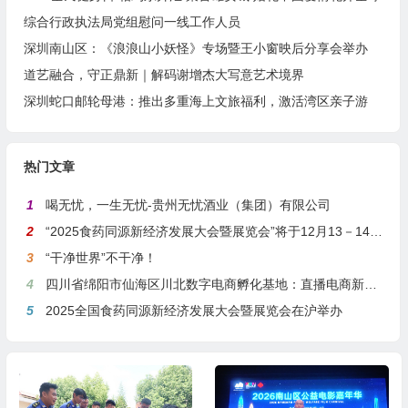
综合行政执法局党组慰问一线工作人员
深圳南山区：《浪浪山小妖怪》专场暨王小窗映后分享会举办
道艺融合，守正鼎新｜解码谢增杰大写意艺术境界
深圳蛇口邮轮母港：推出多重海上文旅福利，激活湾区亲子游
热门文章
1
喝无忧，一生无忧-贵州无忧酒业（集团）有限公司
2
“2025食药同源新经济发展大会暨展览会”将于12月13－14日在沪举行
3
“干净世界”不干净！
4
四川省绵阳市仙海区川北数字电商孵化基地：直播电商新引擎，预计年产值达5亿
5
2025全国食药同源新经济发展大会暨展览会在沪举办