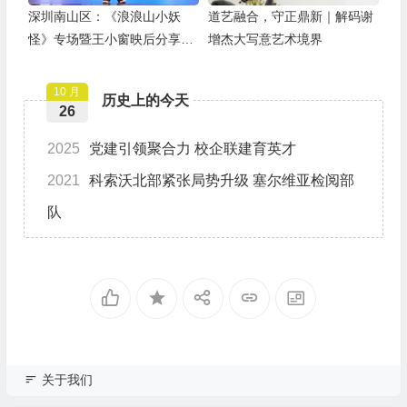
深圳南山区：《浪浪山小妖
道艺融合，守正鼎新｜解码谢
怪》专场暨王小窗映后分享会
增杰大写意艺术境界
举办
10 月
历史上的今天
26
2025
党建引领聚合力 校企联建育英才
2021
科索沃北部紧张局势升级 塞尔维亚检阅部
队
关于我们