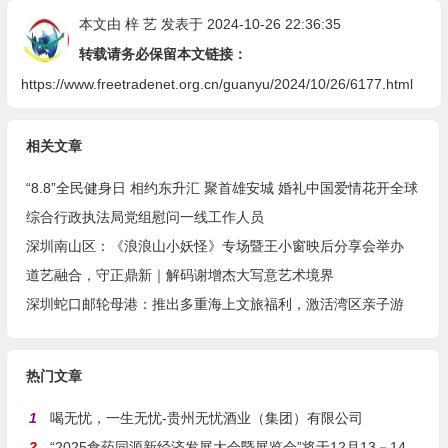
本文由
梓 艺
发表于 2024-10-26 22:36:35
转载请务必保留本文链接：
https://www.freetradenet.org.cn/guanyu/2024/10/26/6177.html
相关文章
“8.8”全民健身日 相约东升汇 聚首雄安城 婚礼中国爱情花开全球
综合行政执法局党组慰问一线工作人员
深圳南山区：《浪浪山小妖怪》专场暨王小窗映后分享会举办
道艺融合，守正鼎新｜解码谢增杰大写意艺术境界
深圳蛇口邮轮母港：推出多重海上文旅福利，激活湾区亲子游
热门文章
1
喝无忧，一生无忧-贵州无忧酒业（集团）有限公司
2
“2025食药同源新经济发展大会暨展览会”将于12月13－14日在沪举行