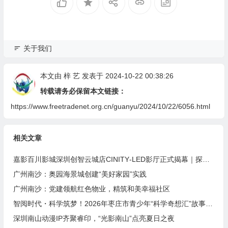
关于我们
本文由
梓 艺
发表于 2024-10-22 00:38:26
转载请务必保留本文链接：
https://www.freetradenet.org.cn/guanyu/2024/10/22/6056.html
相关文章
嘉影百川影城深圳创智云城店CINITY‑LED影厅正式揭幕｜探索“电影+”多元消费新范式
广州南沙：奥园海景城创建“美好家园”实践
广州南沙：党建领航红色物业，精筑和美幸福社区
智阅时代・科学筑梦！2026年枣庄市青少年“科学奇想汇”故事大赛圆满落幕
深圳南山动漫IP齐聚睿印，“光影南山”点亮夏日之夜