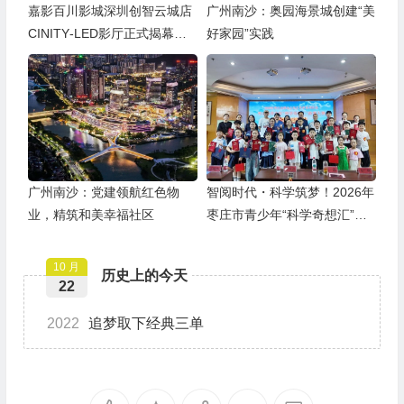
嘉影百川影城深圳创智云城店
广州南沙：奥园海景城创建“美
CINITY‑LED影厅正式揭幕｜
好家园”实践
探索“电影+”多元消费新范式
广州南沙：党建领航红色物
智阅时代・科学筑梦！2026年
业，精筑和美幸福社区
枣庄市青少年“科学奇想汇”故
事大赛圆满落幕
10 月
历史上的今天
22
2022
追梦取下经典三单