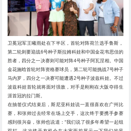
卫冕冠军王曦雨处在下半区，首轮对阵荷兰选手鲁斯，
第二轮则要迎战6号种子斯拉姆科娃和中国金花韦思佳的
胜者，四分之一决赛则可能对阵4号种子阿瓦涅相。中国
金花施晗首轮对阵资格赛球员，第二轮可能挑战7号种子
马内罗，四分之一决赛可能遭遇2号种子波兹科娃。不过
波兹科娃首轮就将面对强敌，对手是刚刚在大阪夺得生
涯首冠的拉门斯。
在抽签仪式结束后，斯尼亚科娃说一直很喜欢在广州比
赛，和张帅过去经常在场上交手，这次终于要携手参赛
感到很兴奋，张帅也说道：“我们说了很多年希望一起组
双打，这次终于有机会在大家面前展示一下我们的风