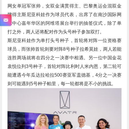
网女单冠军张帅，女双金满贯得主、巴黎奥运会混双金
牌得主斯尼亚科娃作为球员代表，出席了在南沙国际网
球中心嘉年华区的阿维塔展台举行的抽签仪式，除了单
打之外，两人还将配对作为头号种子参加双打。
斯尼亚科娃作为单打头号种子，首轮将对阵一位资格赛
球员，而张帅首轮则要对阵8号种子拉希莫娃，两人若能
连胜两场就将在四分之一决赛中相遇。另一位中国金花
袁悦位列3号种子，首轮对阵比利时人米内恩，第二轮可
能遭遇今年瓜达拉哈拉500赛亚军盖德基，4分之一决赛
则可能遇到5号种子帕里，每一轮都将是不小的挑战。