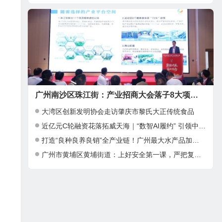
广州南沙区珠江街：产业招商大会落子8大项目，邀湾区客商抢占“南沙站”红利
大湾区创新发明协会走访肇庆市黎氏大正传统食品
近亿元C轮融资花落拓威天海｜“数智AI履约” 引领中大件出海新基建
打造“良种良养良销”全产业链！广州最大水产品加工项目在南沙正式投产
广州市黄埔区黄埔街道：上好安全第一课，严把复工复产安全关