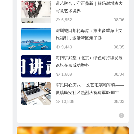
道艺融合，守正鼎新｜解码谢增杰大
写意艺术境界
6,952
08/06
深圳蛇口邮轮母港：推出多重海上文
旅福利，激活湾区亲子游
9,440
08/05
海归讲武堂（北京）绿色可持续发展
论坛在京成功举办
1,689
08/04
军民同心庆八一 文艺汇演颂军魂——
夏镇民安社区热烈庆祝建军99周年
10,838
08/03