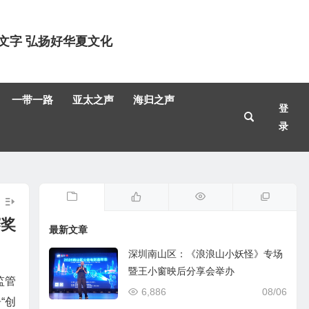
文字 弘扬好华夏文化
一带一路
亚太之声
海归之声
登
录
赛奖
最新文章
深圳南山区：《浪浪山小妖怪》专场
暨王小窗映后分享会举办
监管
6,886
08/06
“创