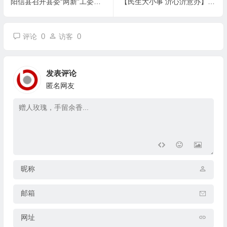
阳信县召开县委“两新”工委委员会议暨“两企三新” 党建工作推进会
【民生大小事 沂心沂意办】齐参与 悦调解——打造“一站式”矛调中心“悦庄样板”
0
0
评论
访客
发表评论
匿名网友
昵称
邮箱
网址