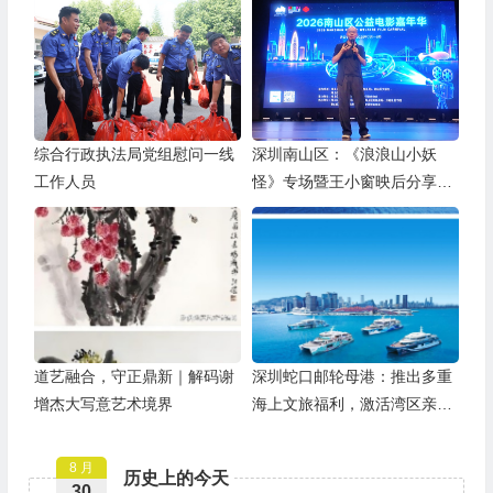
综合行政执法局党组慰问一线
深圳南山区：《浪浪山小妖
工作人员
怪》专场暨王小窗映后分享会
举办
道艺融合，守正鼎新｜解码谢
深圳蛇口邮轮母港：推出多重
增杰大写意艺术境界
海上文旅福利，激活湾区亲子
游
8 月
历史上的今天
30