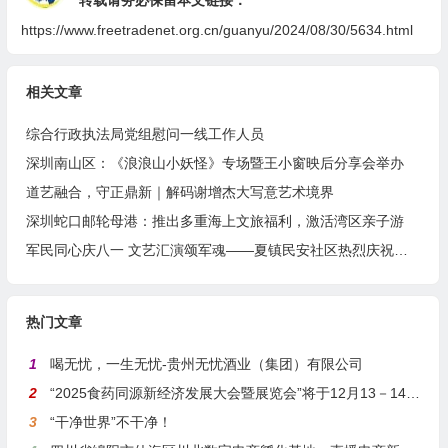
https://www.freetradenet.org.cn/guanyu/2024/08/30/5634.html
相关文章
综合行政执法局党组慰问一线工作人员
深圳南山区：《浪浪山小妖怪》专场暨王小窗映后分享会举办
道艺融合，守正鼎新｜解码谢增杰大写意艺术境界
深圳蛇口邮轮母港：推出多重海上文旅福利，激活湾区亲子游
军民同心庆八一 文艺汇演颂军魂——夏镇民安社区热烈庆祝建军99周年
热门文章
1
喝无忧，一生无忧-贵州无忧酒业（集团）有限公司
2
“2025食药同源新经济发展大会暨展览会”将于12月13－14日在沪举行
3
“干净世界”不干净！