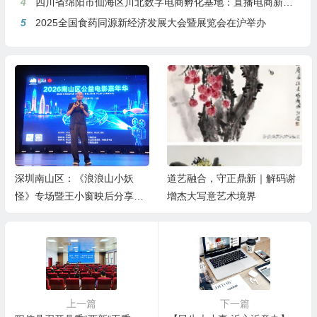
4
四川省绵阳市仙海区川北数字电商孵化基地：直播电商新引擎，预计年产值达5亿
5
2025全国食药同源新经济发展大会暨展览会在沪举办
深圳南山区：《浪浪山小妖
道艺融合，守正鼎新｜解码谢
怪》专场暨王小窗映后分享会
增杰大写意艺术境界
举办
上一篇
下一篇