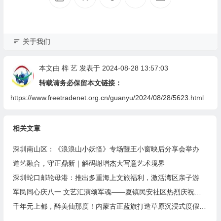
关于我们
本文由
梓 艺
发表于 2024-08-28 13:57:03
转载请务必保留本文链接：
https://www.freetradenet.org.cn/guanyu/2024/08/28/5623.html
相关文章
深圳南山区：《浪浪山小妖怪》专场暨王小窗映后分享会举办
道艺融合，守正鼎新｜解码谢增杰大写意艺术境界
深圳蛇口邮轮母港：推出多重海上文旅福利，激活湾区亲子游
军民同心庆八一 文艺汇演颂军魂——夏镇民安社区热烈庆祝建军99周年
千年元上都，醉美仙那度！内蒙古正蓝旗打造草原沉浸式度假胜地