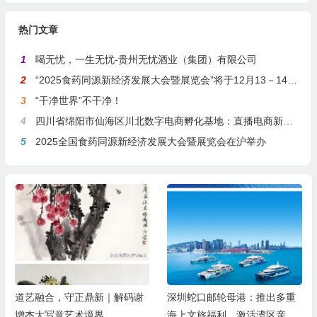
热门文章
1
喝无忧，一生无忧-贵州无忧酒业（集团）有限公司
2
“2025食药同源新经济发展大会暨展览会”将于12月13－14日在沪举行
3
“干净世界”不干净！
4
四川省绵阳市仙海区川北数字电商孵化基地：直播电商新引擎，预计年产值达5亿
5
2025全国食药同源新经济发展大会暨展览会在沪举办
道艺融合，守正鼎新｜解码谢
深圳蛇口邮轮母港：推出多重
增杰大写意艺术境界
海上文旅福利，激活湾区亲子