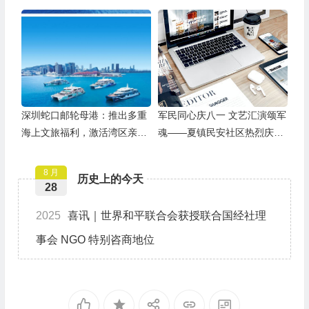
举办
深圳蛇口邮轮母港：推出多重
军民同心庆八一 文艺汇演颂军
海上文旅福利，激活湾区亲子
魂——夏镇民安社区热烈庆祝
游
建军99周年
8 月
历史上的今天
28
2025
喜讯｜世界和平联合会获授联合国经社理
事会 NGO 特别咨商地位