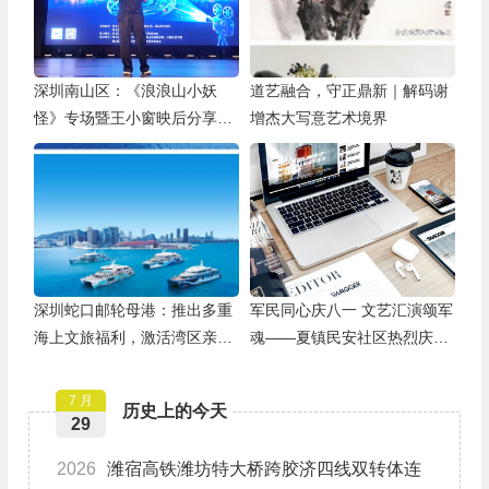
深圳南山区：《浪浪山小妖
道艺融合，守正鼎新｜解码谢
怪》专场暨王小窗映后分享会
增杰大写意艺术境界
举办
深圳蛇口邮轮母港：推出多重
军民同心庆八一 文艺汇演颂军
海上文旅福利，激活湾区亲子
魂——夏镇民安社区热烈庆祝
游
建军99周年
7 月
历史上的今天
29
2026
潍宿高铁潍坊特大桥跨胶济四线双转体连