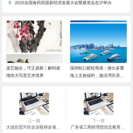
5
2025全国食药同源新经济发展大会暨展览会在沪举办
道艺融合，守正鼎新｜解码谢
深圳蛇口邮轮母港：推出多重
增杰大写意艺术境界
海上文旅福利，激活湾区亲子
游
上一篇
下一篇
大连自贸片区企业取得全省首个二手车出口备案资质
广东省工商联理想信念教育赋能“百千万工程”《新粤商大讲堂》第三场活动 在清远举办