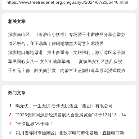
https://www.freetradenet.org.cn/guanyu/2024/07/29/5446.html
相关文章
深圳南山区：《浪浪山小妖怪》专场暨王小窗映后分享会举办
道艺融合，守正鼎新｜解码谢增杰大写意艺术境界
深圳蛇口邮轮母港：推出多重海上文旅福利，激活湾区亲子游
军民同心庆八一 文艺汇演颂军魂——夏镇民安社区热烈庆祝建军99周年
千年元上都，醉美仙那度！内蒙古正蓝旗打造草原沉浸式度假胜地
热门文章
1
喝无忧，一生无忧-贵州无忧酒业（集团）有限公司
2
“2025食药同源新经济发展大会暨展览会”将于12月13－14日在沪举行
3
“干净世界”不干净！
4
四川省绵阳市仙海区川北数字电商孵化基地：直播电商新引擎，预计年产值达5亿