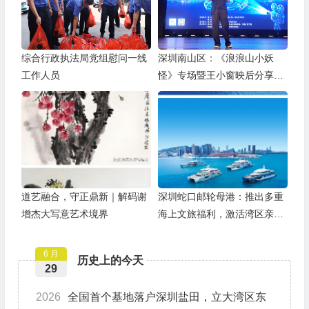
综合行政执法局党组慰问一线
深圳南山区：《浪浪山小妖
工作人员
怪》专场暨王小窗映后分享会
举办
道艺融合，守正鼎新｜解码谢
深圳蛇口邮轮母港：推出多重
增杰大写意艺术境界
海上文旅福利，激活湾区亲子
游
6 月
历史上的今天
29
2026
全国首个基地落户深圳盐田，立大湾区东