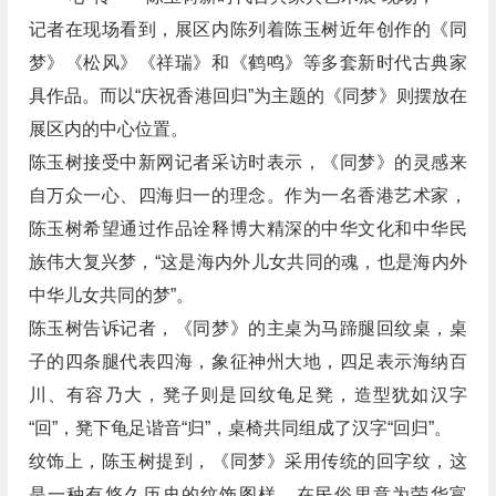
记者在现场看到，展区内陈列着陈玉树近年创作的《同
梦》《松风》《祥瑞》和《鹤鸣》等多套新时代古典家
具作品。而以“庆祝香港回归”为主题的《同梦》则摆放在
展区内的中心位置。
陈玉树接受中新网记者采访时表示，《同梦》的灵感来
自万众一心、四海归一的理念。作为一名香港艺术家，
陈玉树希望通过作品诠释博大精深的中华文化和中华民
族伟大复兴梦，“这是海内外儿女共同的魂，也是海内外
中华儿女共同的梦”。
陈玉树告诉记者，《同梦》的主桌为马蹄腿回纹桌，桌
子的四条腿代表四海，象征神州大地，四足表示海纳百
川、有容乃大，凳子则是回纹龟足凳，造型犹如汉字
“回”，凳下龟足谐音“归”，桌椅共同组成了汉字“回归”。
纹饰上，陈玉树提到，《同梦》采用传统的回字纹，这
是一种有悠久历史的纹饰图样，在民俗里意为荣华富