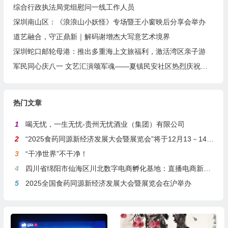
综合行政执法局党组慰问一线工作人员
深圳南山区：《浪浪山小妖怪》专场暨王小窗映后分享会举办
道艺融合，守正鼎新｜解码谢增杰大写意艺术境界
深圳蛇口邮轮母港：推出多重海上文旅福利，激活湾区亲子游
军民同心庆八一 文艺汇演颂军魂——夏镇民安社区热烈庆祝建军99周年
热门文章
1
喝无忧，一生无忧-贵州无忧酒业（集团）有限公司
2
“2025食药同源新经济发展大会暨展览会”将于12月13－14日在沪举行
3
“干净世界”不干净！
4
四川省绵阳市仙海区川北数字电商孵化基地：直播电商新引擎，预计年产值达5亿
5
2025全国食药同源新经济发展大会暨展览会在沪举办