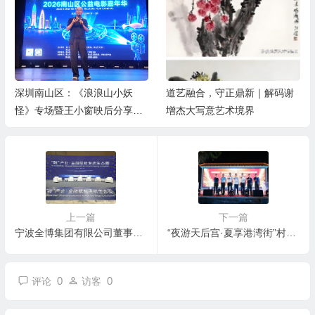
深圳南山区：《浪浪山小妖
道艺融合，守正鼎新｜解码谢
怪》专场暨王小窗映后分享会
增杰大写意艺术境界
举办
上一篇
下一篇
宁波全博集团有限公司董事长张益波受邀出席2024海丝港口合作论坛金融分论坛
“夜游天后宫·夏享港湾街”村晚活动助力百千万高质量发展在广州南沙举办
0
0
评论
访客