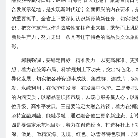
品质服务赢得口碑，叫响“山海有情 天辽地宁”旅游宣传
合发展示范地，是实现新时代辽宁全面振兴的内在要求，
的重要抓手。全省上下要深刻认识新形势新任务，切实增
识，把文体旅产业作为战略性支柱产业来抓，乘势而上巩
新质生产力，努力走出一条具有辽宁特色的高品质文体旅
彩。
郝鹏强调，要锚定目标，精准发力，以更高标准、更
想，着力在统筹布局、科学规划上下功夫，突出特色化、精
异化发展，切实把各种资源串成线、集成群、连成片，实现
发、永续利用，在保护中发展、在发展中保护。二是要把握
的内涵实质，以精品意识拓市场，以暖心服务赢人心，以
位升级、高水平发展。三是要笃定大融合路径，着力在消
坚持宜融则融、能融尽融，通过融合催生更多新业态、新
四是要锚定示范地目标，着力在创造经验、打造标杆上下
深、做足、做精滨海、边境、红色、冰雪等特色项目，加强