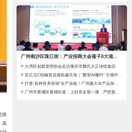
广州南沙区珠江街：产业招商大会落子8大项目，邀湾区客商抢占“南沙站”红利
大湾区创新发明协会走访肇庆市黎氏大正传统食品
近亿元C轮融资花落拓威天海｜“数智AI履约” 引领中大件出海新基建
打造“良种良养良销”全产业链！广州最大水产品加工项目在南沙正式投产
广州市黄埔区黄埔街道：上好安全第一课，严把复工复产安全关
抢抓
，高