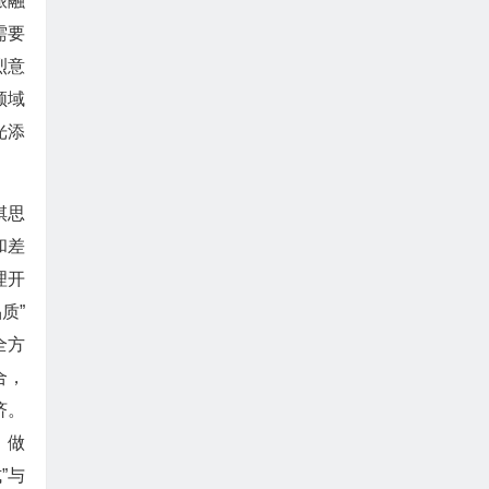
旅融
需要
烈意
领域
光添
棋思
和差
理开
质”
全方
合，
济。
，做
”与