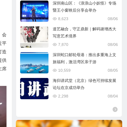
深圳南山区：《浪浪山小妖怪》专场
暨王小窗映后分享会举办
8,623
08/06
道艺融合，守正鼎新｜解码谢增杰大
。会
写意艺术境界
近平
7,870
08/06
打造
深圳蛇口邮轮母港：推出多重海上文
提供
旅福利，激活湾区亲子游
主席
10,559
08/05
海归讲武堂（北京）绿色可持续发展
论坛在京成功举办
2,298
08/04