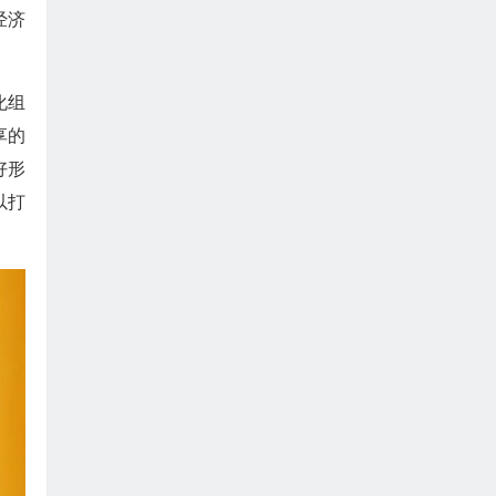
经济
化组
享的
好形
以打