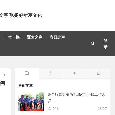
文字 弘扬好华夏文化
一带一路
亚太之声
海归之声
登
录
伟
最新文章
综合行政执法局党组慰问一线工作人
员
991
08/07