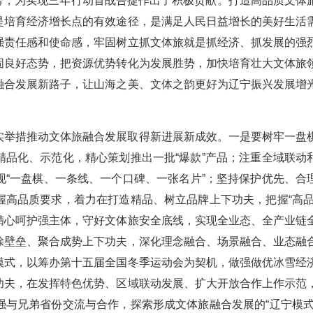
口号，为实现三年行动首战告捷作出了积极贡献。打造高品质文体
是培育经济增长点的有效途径，是满足人民日益增长的美好生活
强责任感和使命感，牢固树立抓文体旅就是抓经济、抓发展的强
固良好态势，把资源优势转化为发展胜势，加快培育壮大文体旅
融合发展新路子，让山海之美、文体之韵更好为辽宁振兴发展增
实举措推动文体旅融合发展取得新进展新成效。一是要树牢一盘
品化、示范化，精心策划推出一批“爆款”产品；注重全域联动
“一盘棋、一条线、一个口碑、一张名片”；坚持保护优先、合
高品质要求，着力在打造精品、树立品牌上下功夫，把握“高品
精心呵护强主体，守好文体旅安全底线，实现全业态、全产业链
除壁垒、聚合成势上下功夫，深化理念融合、场景融合、业态融
模式，以筹办第十五届全国冬季运动会为契机，做强做优冰雪经
功夫，在发挥特色优势、区域联动发展、扩大开放合作上作示范
与兄弟省份交流与合作，探索形成文体旅融合发展的“辽宁模式