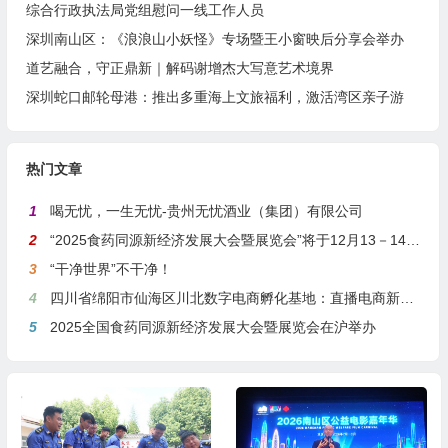
综合行政执法局党组慰问一线工作人员
深圳南山区：《浪浪山小妖怪》专场暨王小窗映后分享会举办
道艺融合，守正鼎新｜解码谢增杰大写意艺术境界
深圳蛇口邮轮母港：推出多重海上文旅福利，激活湾区亲子游
热门文章
1
喝无忧，一生无忧-贵州无忧酒业（集团）有限公司
2
“2025食药同源新经济发展大会暨展览会”将于12月13－14日在沪举行
3
“干净世界”不干净！
4
四川省绵阳市仙海区川北数字电商孵化基地：直播电商新引擎，预计年产值达5亿
5
2025全国食药同源新经济发展大会暨展览会在沪举办