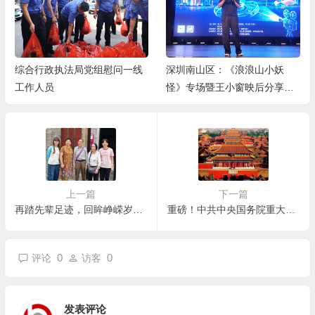
线
深圳南山区：《浪浪山小妖
道艺融合，守正鼎新｜解码谢
怪》专场暨王小窗映后分享会
增杰大写意艺术境界
举办
上一篇
下一篇
再踏先辈足迹，回眸峥嵘岁月 ——革命老前辈张培道后人参观叶季壮事迹展
重磅！中共中央国务院重大国策：2025年前全面复兴传统文化！
0
0
评论
访客
发表评论