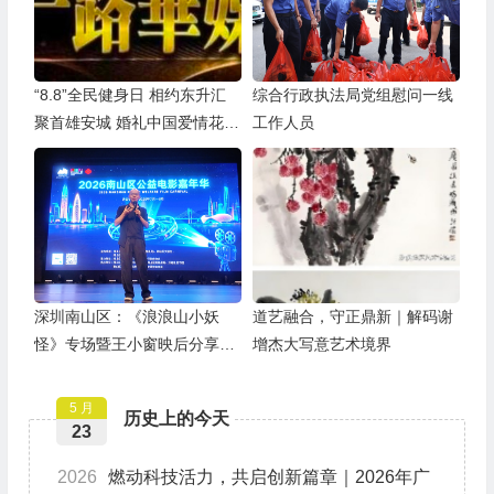
“8.8”全民健身日 相约东升汇
综合行政执法局党组慰问一线
聚首雄安城 婚礼中国爱情花开
工作人员
全球
深圳南山区：《浪浪山小妖
道艺融合，守正鼎新｜解码谢
怪》专场暨王小窗映后分享会
增杰大写意艺术境界
举办
5 月
历史上的今天
23
2026
燃动科技活力，共启创新篇章｜2026年广