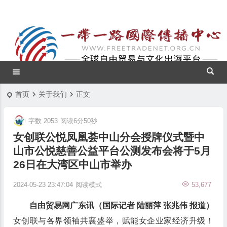
首页
关于我们
正文
字数 2053
阅读6分50秒
女创联公悦凤凰荟中山分会授牌仪式暨中
山市公悦慈善公益平台公测发布会将于5月
26日在大湾区中山市举办
2024-05-23 23:47:04
阅读模式
53,677
自由贸易网广东讯（国际记者 陆丽萍 张兆伟 报道）
女创联与各界领袖共襄盛举，赋能女企业家经济升级！