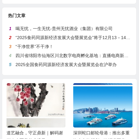
热门文章
1
喝无忧，一生无忧-贵州无忧酒业（集团）有限公司
2
“2025食药同源新经济发展大会暨展览会”将于12月13－14日在沪举行
3
“干净世界”不干净！
4
四川省绵阳市仙海区川北数字电商孵化基地：直播电商新引擎，预计年产值达5亿
5
2025全国食药同源新经济发展大会暨展览会在沪举办
道艺融合，守正鼎新｜解码谢
深圳蛇口邮轮母港：推出多重