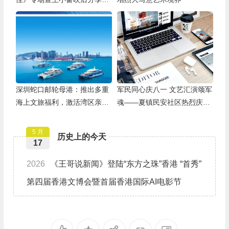
举办
深圳蛇口邮轮母港：推出多重
军民同心庆八一 文艺汇演颂军
海上文旅福利，激活湾区亲子
魂——夏镇民安社区热烈庆祝
游
建军99周年
5 月
历史上的今天
17
2026
《王哥说新闻》登陆“东方之珠”香港 “首秀”
第四届香港文博会暨首届香港国际AI电影节