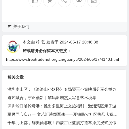
关于我们
本文由
梓 艺
发表于 2024-05-17 20:48:38
转载请务必保留本文链接：
https://www.freetradenet.org.cn/guanyu/2024/05/17/4140.html
相关文章
深圳南山区：《浪浪山小妖怪》专场暨王小窗映后分享会举办
道艺融合，守正鼎新｜解码谢增杰大写意艺术境界
深圳蛇口邮轮母港：推出多重海上文旅福利，激活湾区亲子游
军民同心庆八一 文艺汇演颂军魂——夏镇民安社区热烈庆祝建军99周年
千年元上都，醉美仙那度！内蒙古正蓝旗打造草原沉浸式度假胜地