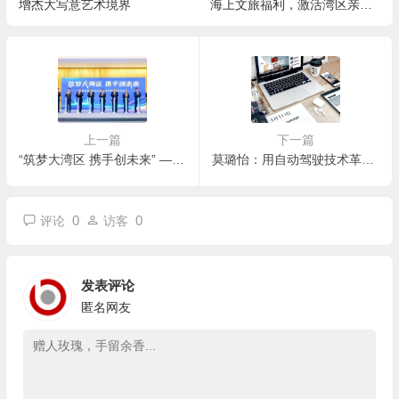
增杰大写意艺术境界
海上文旅福利，激活湾区亲子
游
上一篇
下一篇
“筑梦大湾区 携手创未来” —粤港澳青年企业家湾区行系列活动在深圳启动
莫璐怡：用自动驾驶技术革新未来出行形式
0
0
评论
访客
发表评论
匿名网友