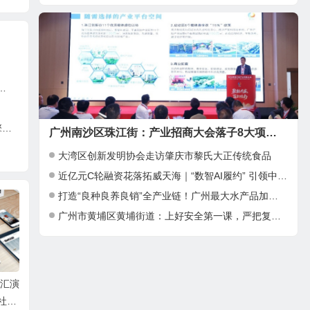
亿
广州南沙区珠江街：产业招商大会落子8大项目，邀湾区客商抢占“南沙站”红利
大湾区创新发明协会走访肇庆市黎氏大正传统食品
近亿元C轮融资花落拓威天海｜“数智AI履约” 引领中大件出海新基建
打造“良种良养良销”全产业链！广州最大水产品加工项目在南沙正式投产
广州市黄埔区黄埔街道：上好安全第一课，严把复工复产安全关
艺汇演
千年元上都，醉美仙那
“应物求心——陈中科美
广
社区
度！内蒙古正蓝旗打造草
术作品展交流会”在广东
产