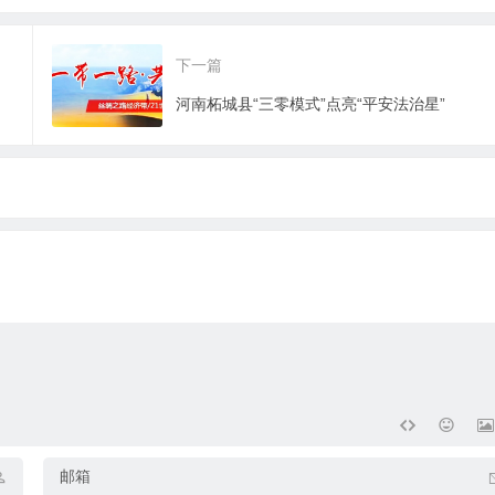
湾区亲子游
热烈庆祝建军99周年
下一篇
河南柘城县“三零模式”点亮“平安法治星”
邮箱