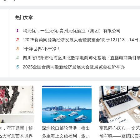
热门文章
1
喝无忧，一生无忧-贵州无忧酒业（集团）有限公司
2
“2025食药同源新经济发展大会暨展览会”将于12月13－14日在沪举行
3
“干净世界”不干净！
4
四川省绵阳市仙海区川北数字电商孵化基地：直播电商新引擎，预计年产值达5
5
2025全国食药同源新经济发展大会暨展览会在沪举办
合，守正鼎新｜解
深圳蛇口邮轮母港：推出
军民同心庆八一 文
杰大写意艺术境界
多重海上文旅福利，激活
颂军魂——夏镇民安