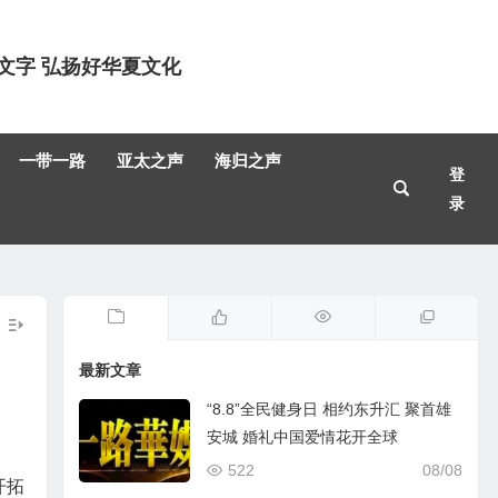
文字 弘扬好华夏文化
一带一路
亚太之声
海归之声
登
录
最新文章
“8.8”全民健身日 相约东升汇 聚首雄
安城 婚礼中国爱情花开全球
522
08/08
开拓