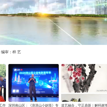
编审：梓 艺
工作
深圳南山区：《浪浪山小妖怪》专
道艺融合，守正鼎新｜解码谢