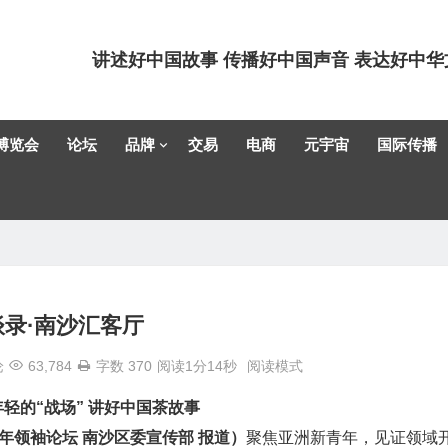
讲述好中国故事 传播好中国声音 表达好中华
博览会
论坛
品牌
交易
电商
元宇宙
国际传播
录·南沙汇客厅
论
63,784
字数 370
阅读1分14秒
阅读模式
轻的“战场” 讲好中国茶故事
年领袖论坛 南沙区委宣传部 报道）
聚焦亚洲新青年，见证领域