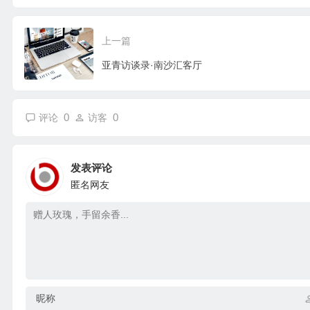
分享会举办
上一篇
亚青访谈录·南沙汇客厅
0
0
评论
访客
发表评论
匿名网友
昵称