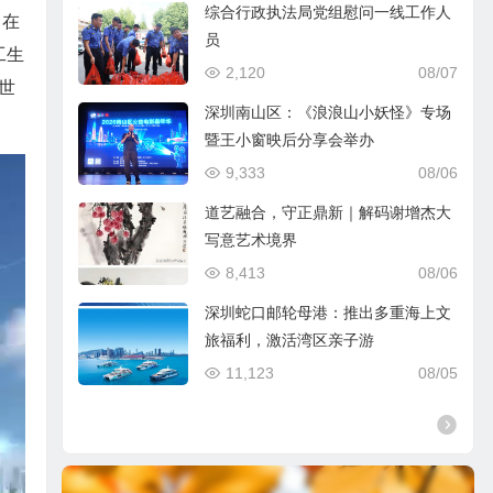
综合行政执法局党组慰问一线工作人
，在
员
工生
2,120
08/07
世
深圳南山区：《浪浪山小妖怪》专场
暨王小窗映后分享会举办
9,333
08/06
道艺融合，守正鼎新｜解码谢增杰大
写意艺术境界
8,413
08/06
深圳蛇口邮轮母港：推出多重海上文
旅福利，激活湾区亲子游
11,123
08/05