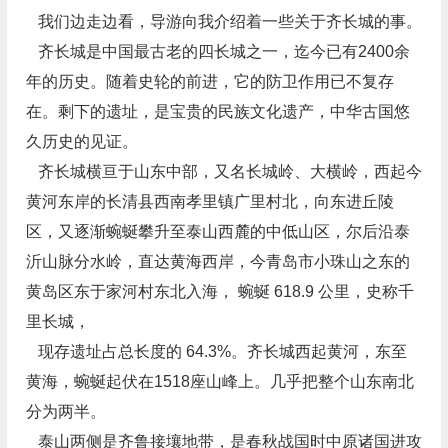
我们边走边看，导游向我介绍着一些关于齐长城的事。
齐长城是中国最古老的四长城之一，迄今已有2400余
年的历史。随着史轮的前进，它的防卫作用已不复存
在。剩下的遗址，是宝贵的民族文化遗产，中华古国悠
久历史的见证。
齐长城横亘于山东中部，又名长城岭、大横岭，西起今
黄河东岸的长清县西南孝里镇广里村北，向东进丘陵
区，又逐渐蜿蜒攀升至泰山西麓的中低山区，尔后沿泰
沂山脉分水岭，直达黄海西岸，今青岛市小珠山之东的
黄岛区东于家河村东北入海， 蜿蜒 618.9 公里，史称千
里长城，
现存遗址占总长度的 64.3%。齐长城西起黄河，东至
黄海，蜿蜒起伏在1518座山峰上。几乎把整个山东南北
分为两半。
泰山两侧是齐鲁接壤地带，是春秋战国时中原诸国进攻