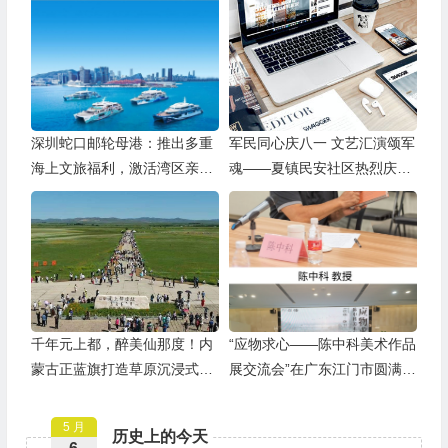
深圳蛇口邮轮母港：推出多重
军民同心庆八一 文艺汇演颂军
海上文旅福利，激活湾区亲子
魂——夏镇民安社区热烈庆祝
游
建军99周年
千年元上都，醉美仙那度！内
“应物求心——陈中科美术作品
蒙古正蓝旗打造草原沉浸式度
展交流会”在广东江门市圆满举
假胜地
行
5 月
历史上的今天