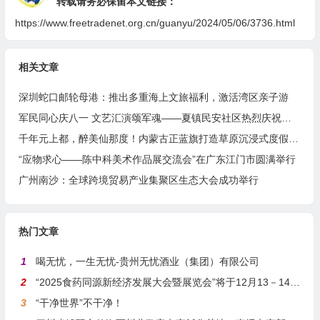
转载请务必保留本文链接：
https://www.freetradenet.org.cn/guanyu/2024/05/06/3736.html
相关文章
深圳蛇口邮轮母港：推出多重海上文旅福利，激活湾区亲子游
军民同心庆八一 文艺汇演颂军魂——夏镇民安社区热烈庆祝建军99周年
千年元上都，醉美仙那度！内蒙古正蓝旗打造草原沉浸式度假胜地
“应物求心——陈中科美术作品展交流会”在广东江门市圆满举行
广州南沙：全球跨境贸易产业集聚区生态大会成功举行
热门文章
1
喝无忧，一生无忧-贵州无忧酒业（集团）有限公司
2
“2025食药同源新经济发展大会暨展览会”将于12月13－14日在沪举行
3
“干净世界”不干净！