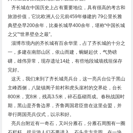
齐长城在中国历史上占有重要地位，具有很高的考古和
旅游价值，它比欧洲人公元前459年修建的 79公里长雅
典壁垒早200余年，比秦长城早400余年，堪称“中国长城
之父”“世界壁垒之最”。
淄博市境内的齐长城有百余华里，占了齐长城的十分之
一，多建在南部山区，依山而建，蜿蜒起伏，气势磅
礴，雄伟异常，现存遗址14处，有些地段城墙残垣保存
完好。
这天，我们来到了齐长城亮兵台，这一亮兵台位于黑山
主峰西侧，八陡镇阁子前村和虎头崖村的交界处，台长
800米，宽8米，残高3.5米，碎石磊砌而成。春秋战国时
期，黑山是齐鲁边界，齐鲁两国君臣曾在这里会盟，并
举行两国亮兵仪式，以示和好。
亮兵台附近有一奇石，又叫分雁石，分雁石周围有一圈
石栏杆，提示游人们不要进入。石头非方非圆，在一块