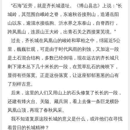
“石海”近旁，就是齐长城遗址。《博山县志》上说：“长
城岭，其范围自峨岭之脊，东逾秋谷接荆山，造通岳阳
山以东，逾淄水接临朐、沂水界之东泰山，自脊西行，
跨凤凰山，连原山王大岭，出青石关之西接莱芜境。”
过去，齐长城在凤凰山的峻岭和翠柏之中，绵延近5公
里，巍巍壮观，可是由于时代风雨的剥蚀，又加这一段
是土石混合结构，多数已经倒塌，现在远古的齐长城只
剩下灌木丛下几十米长的一段，在荒草乱石的掩映下，
显得有些落寞。正是这份落寞，让这座郁郁葱葱的山有
了别样古意。
后来，这里的人们又用山上的石头修复了长长的一段，
还建有烽火台、关隘、藏兵洞，看上去像一条巨龙横卧
凤凰山顶 , 再现了春秋风采。
我不知道复原这段长城的意义是什么，或许他们在寻找
着昔日的长城精神？