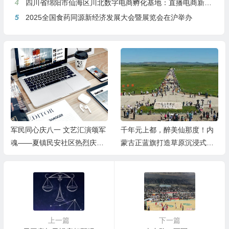
4
四川省绵阳市仙海区川北数字电商孵化基地：直播电商新引擎，预计年产值达5亿
5
2025全国食药同源新经济发展大会暨展览会在沪举办
军民同心庆八一 文艺汇演颂军
千年元上都，醉美仙那度！内
魂——夏镇民安社区热烈庆祝
蒙古正蓝旗打造草原沉浸式度
建军99周年
假胜地
上一篇
下一篇