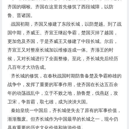
齐国的咽喉。齐国在这里首先修筑了西段城障，以防
鲁、晋诸国。
战国初期，齐国又修建了东段长城，以防楚越。到了战
国中期，齐威王、齐宣王继起争霸，楚国灭掉了越国，
更加危及齐国，于是齐威王又修建了中段长城。尔后，
齐宣王又对整座长城加以维修连成一体。齐湣王的时
候，又对长城进行了全面整修。至此，齐长城先后经历
几百年才大功告成。
齐长城的修筑，在春秋战国时期防鲁备楚及争霸称雄的
战争中，发挥了重要的军事作用，使齐国在长达五百余
年的动荡战乱中，立于不败之地，胁鲁楚，伐燕赵，攻
卫宋，争首霸，取七雄，成为泱泱大国。
秦始皇统一中国后，齐长城使失去了原有的军事价值，
渐渐颓废。但齐长城作为中国最早的长城之一，现今仍
具有重要的历史文化价值和旅游价值。