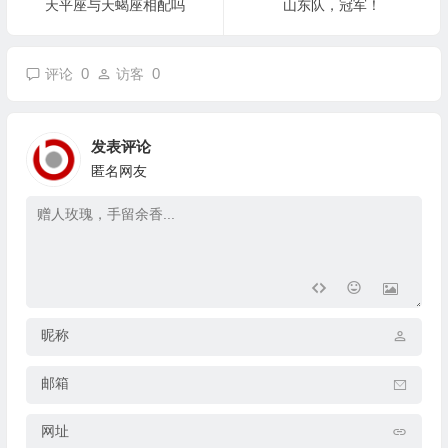
天平座与天蝎座相配吗
山东队，冠军！
0
0
评论
访客
发表评论
匿名网友
昵称
邮箱
网址