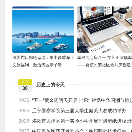
深圳蛇口邮轮母港：推出多重海上
军民同心庆八一 文艺汇演颂
文旅福利，激活湾区亲子游
——夏镇民安社区热烈庆祝建
9周年
4 月
历史上的今天
30
2026
“五一”黄金周明天开启｜深圳锦绣中华国潮节掀
2026
辽宁警察学院第三届大学生健美大赛成功举办
2026
洛阳市孟津区第一实验小学开展非遗剪纸进校园
2025
中国民族医药开发委员会：换届联动技术征集，