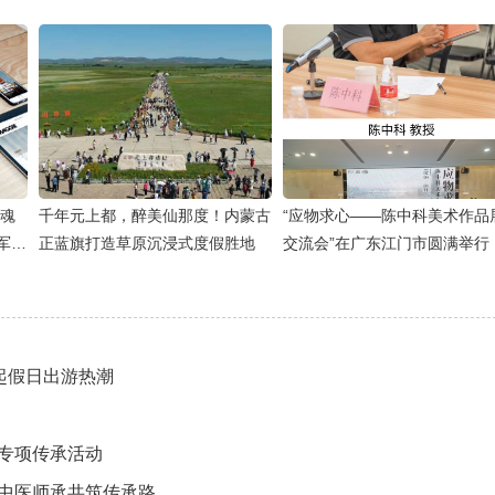
军魂
千年元上都，醉美仙那度！内蒙古
“应物求心——陈中科美术作品
军9
正蓝旗打造草原沉浸式度假胜地
交流会”在广东江门市圆满举行
起假日出游热潮
专项传承活动
中医师承共筑传承路