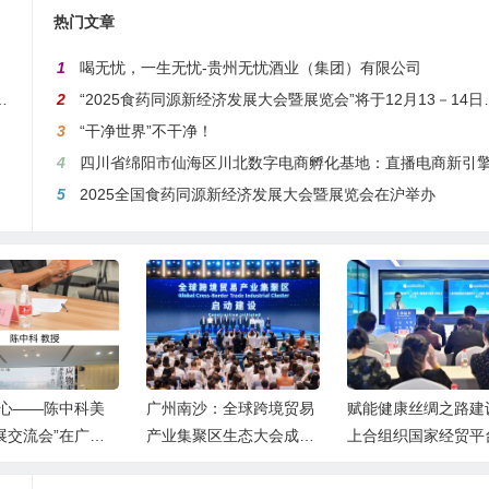
热门文章
1
喝无忧，一生无忧-贵州无忧酒业（集团）有限公司
—夏镇民安社区热烈庆祝建军99周年
2
“2025食药同源新经济发展大会暨展览会”将于12月13－14日在沪举行
3
“干净世界”不干净！
4
四川省绵阳市仙海区川北数字电商孵化基地：直播电商新引擎，预计年产值达5
5
2025全国食药同源新经济发展大会暨展览会在沪举办
求心——陈中科美
广州南沙：全球跨境贸易
赋能健康丝绸之路建
展交流会”在广东
产业集聚区生态大会成功
上合组织国家经贸平
圆满举行
举行
际健康产业发展工作