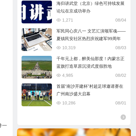
海归讲武堂（北京）绿色可持续发展
论坛在京成功举办
1,271
08/04
军民同心庆八一 文艺汇演颂军魂——
夏镇民安社区热烈庆祝建军99周年
10,319
08/03
千年元上都，醉美仙那度！内蒙古正
蓝旗打造草原沉浸式度假胜地
4,985
08/02
首届“南沙开建杯”村超足球邀请赛在
广州南沙盛大启幕
10,286
08/01
并一