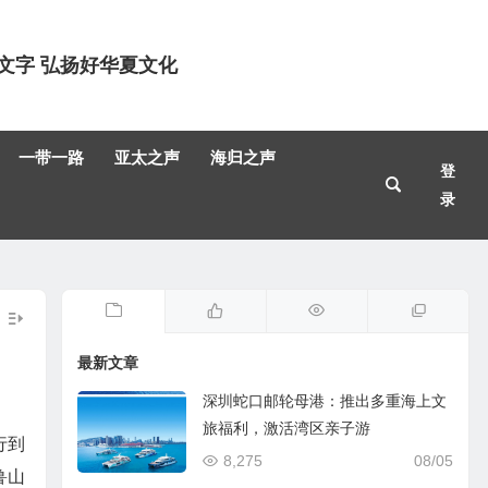
文字 弘扬好华夏文化
一带一路
亚太之声
海归之声
登
录
最新文章
深圳蛇口邮轮母港：推出多重海上文
旅福利，激活湾区亲子游
行到
8,275
08/05
鲁山