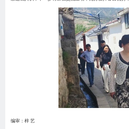
编审：梓 艺