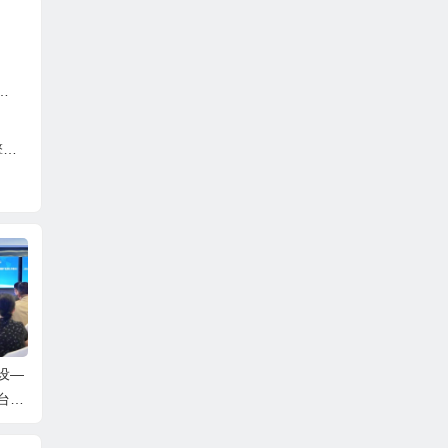
亿
设—
广东：制造业赋能对接系
2026低空融媒全球招商大
20
台国
列活动（工业母机产业链
会盛大启幕，打造深圳蛇
产
委员
专场）在穗成功举办
口海陆空文旅产业新标杆
深