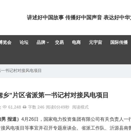
讲述好中国故事 传播好中国声音 表达好中华
博览会
论坛
品牌
交易
电商
元宇宙
国际传播
第一书记村对接风电项目
锶乡”片区省派第一书记村对接风电项目
论
61,248
字数 246
阅读0分49秒
阅读模式
雅男 报道）
4月26日，国家电力投资集团有限公司有关负责人一
对接风电项目等事宜并召开专题座谈会。省派工作队、沂源县南