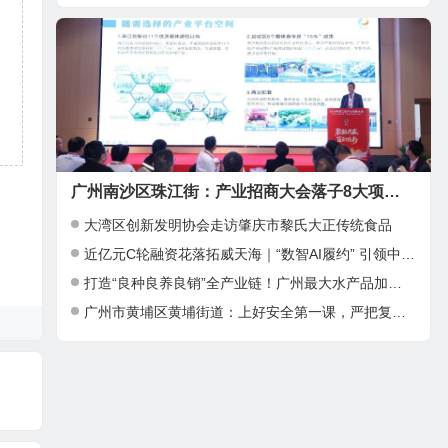
广州南沙区珠江街：产业招商大会落子8大项目，邀湾区客商抢占“南沙站”红利
大湾区创新发明协会走访肇庆市黎氏大正传统食品
近亿元C轮融资花落拓威天海｜“数智AI履约” 引领中大件出海新基建
打造“良种良养良销”全产业链！广州最大水产品加工项目在南沙正式投产
广州市黄埔区黄埔街道：上好安全第一课，严把复工复产安全关