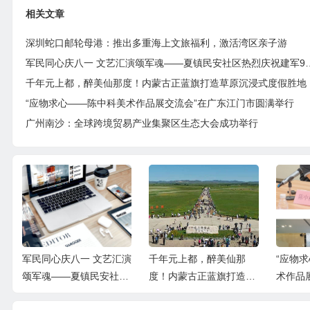
相关文章
深圳蛇口邮轮母港：推出多重海上文旅福利，激活湾区亲子游
军民同心庆八一 文艺汇演颂军魂—
千年元上都，醉美仙那度！内蒙古正蓝旗打造草原沉浸式度假胜地
“应物求心——陈中科美术作品展交流会”在广东江门市圆满举行
广州南沙：全球跨境贸易产业集聚区生态大会成功举行
出
军民同心庆八一 文艺汇演
千年元上都，醉美仙那
“应物
活
颂军魂——夏镇民安社区
度！内蒙古正蓝旗打造草
术作品
热烈庆祝建军99周年
原沉浸式度假胜地
江门市