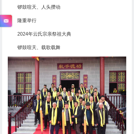
锣鼓喧天、人头攒动
隆重举行
2024年云氏宗亲祭祖大典
锣鼓喧天、载歌载舞