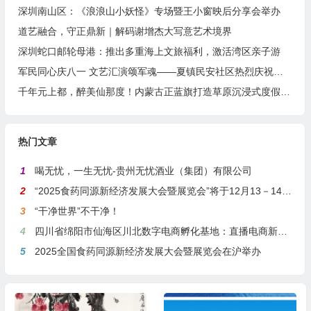
深圳南山区：《浪浪山小妖怪》专场暨王小窗映后分享会举办
道艺融合，守正鼎新｜解码谢增杰大写意艺术境界
深圳蛇口邮轮母港：推出多重海上文旅福利，激活湾区亲子游
军民同心庆八一 文艺汇演颂军魂——夏镇民安社区热烈庆祝建军99周年
千年元上都，醉美仙那度！内蒙古正蓝旗打造草原沉浸式度假胜地
热门文章
1
喝无忧，一生无忧-贵州无忧酒业（集团）有限公司
2
“2025食药同源新经济发展大会暨展览会”将于12月13－14日在沪举行
3
“干净世界”不干净！
4
四川省绵阳市仙海区川北数字电商孵化基地：直播电商新引擎，预计年产值达5亿
5
2025全国食药同源新经济发展大会暨展览会在沪举办