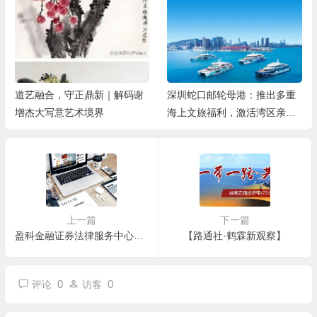
深圳蛇口邮轮母港：推出多重
军民同心庆八一 文艺汇演颂军
海上文旅福利，激活湾区亲子
魂——夏镇民安社区热烈庆祝
游
建军99周年
上一篇
下一篇
盈科金融证券法律服务中心成立 服务金融市场改革创新
【路通社·鹤霖新观察】
0
0
评论
访客