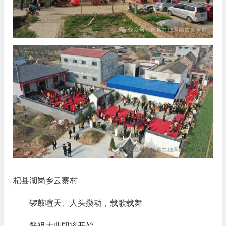
杞县湖岗乡云寨村
锣鼓喧天、人头攒动，载歌载舞
祭祖大典即将开始