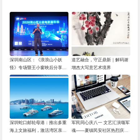
深圳南山区：《浪浪山小妖
道艺融合，守正鼎新｜解码谢
怪》专场暨王小窗映后分享会
增杰大写意艺术境界
举办
深圳蛇口邮轮母港：推出多重
军民同心庆八一 文艺汇演颂军
海上文旅福利，激活湾区亲子
魂——夏镇民安社区热烈庆祝
游
建军99周年