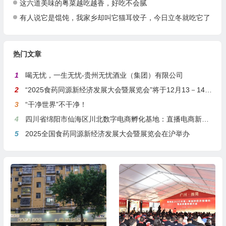
这六道美味的粤菜越吃越香，好吃不会腻
有人说它是馄饨，我家乡却叫它猫耳饺子，今日立冬就吃它了
热门文章
1
喝无忧，一生无忧-贵州无忧酒业（集团）有限公司
2
“2025食药同源新经济发展大会暨展览会”将于12月13－14日在沪举行
3
“干净世界”不干净！
4
四川省绵阳市仙海区川北数字电商孵化基地：直播电商新引擎，预计年产值达5亿
5
2025全国食药同源新经济发展大会暨展览会在沪举办