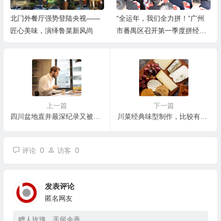
“全运年，我们全力拼！”广州
广州市南沙区剑指高质量发
市番禺区召开第一季度拼经济
展，大会动员全区上下擂响“开
促增长暨高质量发展大会
春战鼓”，吹响“冲锋号角”
上一篇
下一篇
四川盆地直井最深纪录又被刷新
川菜经典味型制作，比较有特色的味型制作，哪款味型更适合你呢？
0
0
评论
访客
发表评论
匿名网友