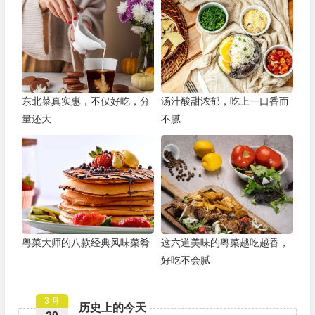
东北菜真实惠，不仅好吃，分
汤汁酸甜浓郁，吃上一口香而
量还大
不腻
粤菜大师的八款经典风味菜肴
这六道美味的粤菜越吃越香，
好吃不会腻
3 月
历史上的今天