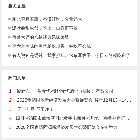
相关文章
东北菜真实惠，不仅好吃，分量还大
汤汁酸甜浓郁，吃上一口香而不腻
粤菜大师的八款经典风味菜肴
这六道美味的粤菜越吃越香，好吃不会腻
有人说它是馄饨，我家乡却叫它猫耳饺子，今日立冬就吃它了
热门文章
1
喝无忧，一生无忧-贵州无忧酒业（集团）有限公司
2
“2025食药同源新经济发展大会暨展览会”将于12月13－14日在沪举行
3
“干净世界”不干净！
4
四川省绵阳市仙海区川北数字电商孵化基地：直播电商新引擎，预计年产值达5亿
5
2025全国食药同源新经济发展大会暨展览会在沪举办