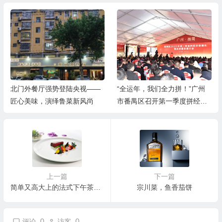
北门外餐厅强势登陆央视——
“全运年，我们全力拼！”广州
匠心美味，演绎鲁菜新风尚
市番禺区召开第一季度拼经济
促增长暨高质量发展大会
上一篇
下一篇
简单又高大上的法式下午茶甜点
宗川菜，鱼香茄饼
0
0
评论
访客