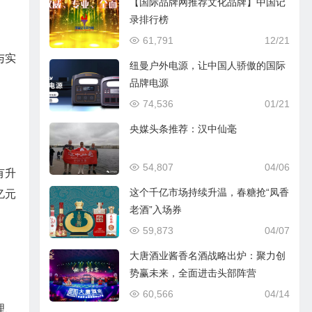
【国际品牌网推荐文化品牌】中国记
录排行榜
61,791
12/21
与实
纽曼户外电源，让中国人骄傲的国际
品牌电源
74,536
01/21
央媒头条推荐：汉中仙毫
54,807
04/06
有升
这个千亿市场持续升温，春糖抢“凤香
亿元
老酒”入场券
59,873
04/07
大唐酒业酱香名酒战略出炉：聚力创
势赢未来，全面进击头部阵营
60,566
04/14
理、