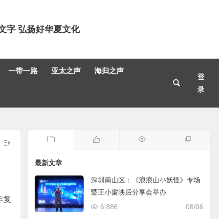
文字 弘扬好华夏文化
一带一路
亚太之声
海归之声
登
录
最新文章
深圳南山区：《浪浪山小妖怪》专场
暨王小窗映后分享会举办
年复
6,886
08/06