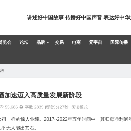
讲述好中国故事 传播好中国声音 表达好中华
博览会
论坛
品牌
交易
电商
元宇宙
国际传播
阶段
汾酒加速迈入高质量发展新阶段
55,686
字数 2839
阅读9分27秒
阅读模式
一样的惊人业绩。2017~2022年五年时间中，其归母净利润
几乎无人能出其右。