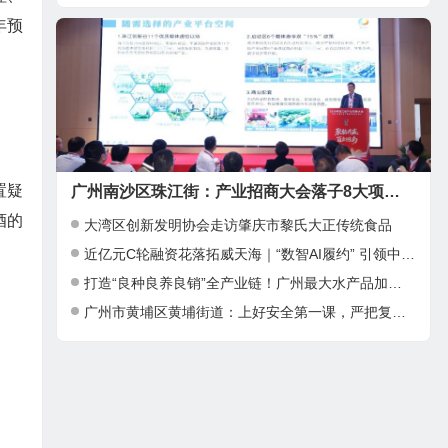
年预
置疑
广州南沙区珠江街：产业招商大会落子8大项目，邀湾区客商抢占“南沙站”红利
酒的
大湾区创新发明协会走访肇庆市黎氏大正传统食品
近亿元C轮融资花落拓威天海｜“数智AI履约” 引领中大件出海新基建
打造“良种良养良销”全产业链！广州最大水产品加工项目在南沙正式投产
广州市黄埔区黄埔街道：上好安全第一课，严把复工复产安全关