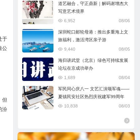
道艺融合，守正鼎新｜解码谢增杰大
写意艺术境界
6,952
08/06
深圳蛇口邮轮母港：推出多重海上文
处于
旅福利，激活湾区亲子游
推公
9,440
08/05
海归讲武堂（北京）绿色可持续发展
论坛在京成功举办
1,689
08/04
军民同心庆八一 文艺汇演颂军魂——
夏镇民安社区热烈庆祝建军99周年
，但
10,838
08/03
的汾