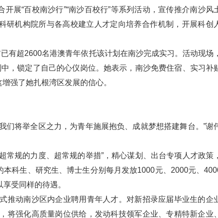
开展“百校南沙行”“南沙百校行”等系列活动，宣传推介南沙风
科研机构院所与各高校建立人才定向培养合作机制，开展科创
前已有超2600名港澳青年依托该计划在南沙完成实习。活动现场
划中，锁定了自己的心仪岗位。她表示，南沙免费住宿、实习补
这增强了她扎根湾区发展的信心。
我们将举全区之力，为青年施展抱负、成就梦想搭建舞台。”谢
超常规的力度、超常规的举措”，精心谋划、出台专项人才政策
科生、研究生、博士生分别每月发放1000元、2000元、400
以享受同样的待遇。
形式推动南沙区内企业聘用青年人才。对新招录应届毕业生的企
外，将强化高质量岗位供给，发动科技领军企业、专精特新企业