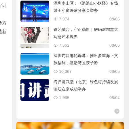
深圳南山区：《浪浪山小妖怪》专场
’计
暨王小窗映后分享会举办
7,974
08/06
沙方
道艺融合，守正鼎新｜解码谢增杰大
植新
写意艺术境界
7,652
08/06
深圳蛇口邮轮母港：推出多重海上文
旅福利，激活湾区亲子游
10,367
08/05
海归讲武堂（北京）绿色可持续发展
论坛在京成功举办
1,965
08/04