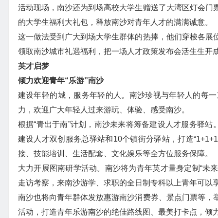
活动现场，南沙还为到场高校大学生赠送了大湾区灯会门
的大学生福利大礼包，释放南沙对青年人才的满满诚意。
这一做法受到广大到场大学生群体的热捧，他们穿梭各展
领取南沙城市礼遇福利，把一场人才政策发布会活生生开
英才启梦
倾力欢迎青年“乐游”南沙
建设年轻的城，服务年轻的人。南沙珍视与年轻人的每一
力，欢迎广大年轻人过来游玩、体验、感受南沙。
根据“青出于南”计划，南沙未来将筹备建设人才服务驿站
建设人才双创服务总驿站和10个镇街分驿站，打造“1+1
接、技能培训、生活配套、文化娱乐等全方位服务保障。
大力开展图南研学活动。南沙将为青年英才量身定制“未来
走访考察，来南沙游学、求职的全日制专科以上青年可以享
南沙也将向青年群体发放惠游南沙消费券、景点门票等，
活动，打造青年乐游南沙的绝佳路线图、最美打卡点，倾力