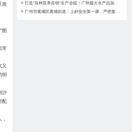
打造“良种良养良销”全产业链！广州最大水产品加工项目在南沙正式投产
区发
广州市黄埔区黄埔街道：上好安全第一课，严把复工复产安全关
“图
日常
气又
的明
南沙
密配
人，