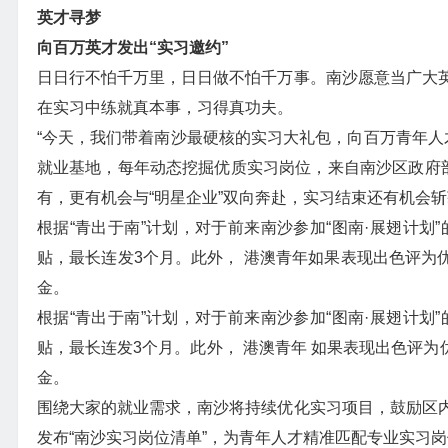
英才寻梦
向百万英才发出“实习邀约”
日日行不怕千万里，日日做不怕千万事。南沙愿意当广大
在实习中练就真本事，习得真功夫。
“今天，我们带着南沙最硬核的实习大礼包，向百万青年人才
就业基地，每年动态挖掘优质实习岗位，来自南沙区政府部
有，更有机会与“明星企业”双向奔赴，实习结束还有机会斩获心
根据“青出于南”计划，对于前来南沙参加“图南·展翅计划
贴，最长连发3个月。此外， 港澳青年如果表现出色评为优
金。
根据“青出于南”计划，对于前来南沙参加“图南·展翅计划
贴，最长连发3个月。此外， 港澳青年 如果表现出色评为
金。
围绕大家的就业需求，南沙将持续优化实习项目，鼓励区
发布“南沙实习岗位清单”，为青年人才精准匹配专业实习