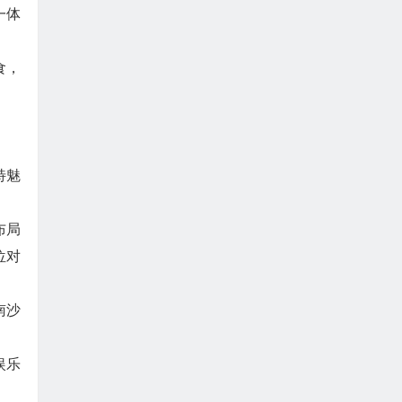
一体
食，
特魅
布局
位对
南沙
娱乐