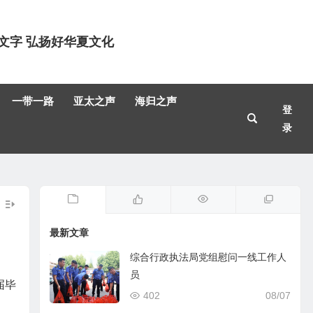
文字 弘扬好华夏文化
一带一路
亚太之声
海归之声
登
录
最新文章
综合行政执法局党组慰问一线工作人
员
届毕
402
08/07