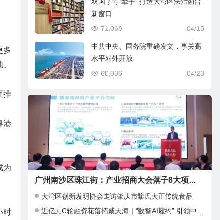
双国字号“牵手” 打造大湾区法治融合
新窗口
71,068
04/15
中共中央、国务院重磅发文，事关高
更多
水平对外开放
地、
60,036
04/23
面推
粤港
成为
广州南沙区珠江街：产业招商大会落子8大项目，邀湾区客商抢占“南沙站”红利
大湾区创新发明协会走访肇庆市黎氏大正传统食品
近亿元C轮融资花落拓威天海｜“数智AI履约” 引领中大件出海新基建
小时