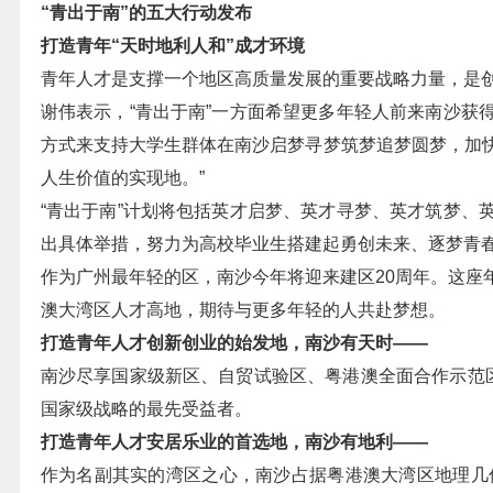
“青出于南”的五大行动发布
打造青年“天时地利人和”成才环境
青年人才是支撑一个地区高质量发展的重要战略力量，是
谢伟表示，“青出于南”一方面希望更多年轻人前来南沙获
方式来支持大学生群体在南沙启梦寻梦筑梦追梦圆梦，加
人生价值的实现地。”
“青出于南”计划将包括英才启梦、英才寻梦、英才筑梦、
出具体举措，努力为高校毕业生搭建起勇创未来、逐梦青
作为广州最年轻的区，南沙今年将迎来建区20周年。这座
澳大湾区人才高地，期待与更多年轻的人共赴梦想。
打造青年人才创新创业的始发地，南沙有天时——
南沙尽享国家级新区、自贸试验区、粤港澳全面合作示范区
国家级战略的最先受益者。
打造青年人才安居乐业的首选地，南沙有地利——
作为名副其实的湾区之心，南沙占据粤港澳大湾区地理几何