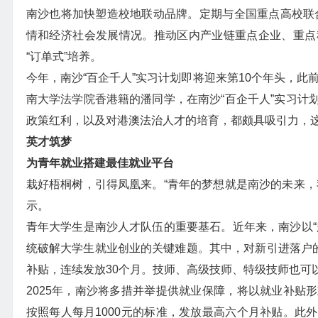
南沙也将加快塑造校地联动品牌。定期与全国重点高校联合
情和经济社会发展情况。推动区内产业链重点企业、重点
“订单式”培养。
今年，南沙“百企千人”实习计划即将迎来第10个年头，此
南大学法学院香港籍的潘同学，在南沙“百企千人”实习计
政策红利，以及对港澳法治人才的培育，都颇具吸引力，
英才筑梦
为青年就业搭建最佳就业平台
栽好梧桐树，引得凤凰来。“青年的梦想就是南沙的未来，
示。
青年大学生是南沙人才队伍的重要基石。近年来，南沙以“
统破解大学生就业创业的关键难题。其中，对新引进落户的本
补贴，连续发放30个月。技师、高级技师、特级技师也可
2025年，南沙将多措并举提供就业保障，将以就业补贴
按照每人每月1000元的标准，发放最高六个月补贴。此