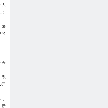
土人
人才
，暨
贴等
伟表
，系
0元
业，
、新