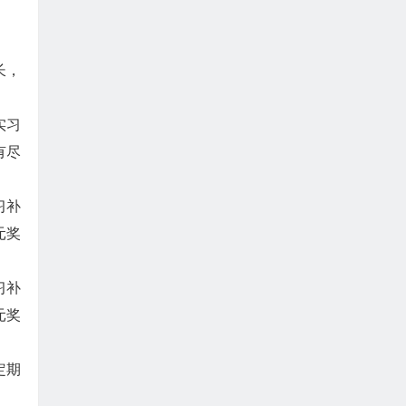
长，
实习
有尽
习补
元奖
习补
元奖
定期