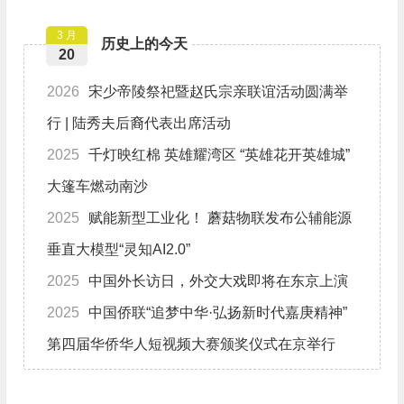
3 月
历史上的今天
20
2026
宋少帝陵祭祀暨赵氏宗亲联谊活动圆满举
行 | 陆秀夫后裔代表出席活动
2025
千灯映红棉 英雄耀湾区 “英雄花开英雄城”
大篷车燃动南沙
2025
赋能新型工业化！ 蘑菇物联发布公辅能源
垂直大模型“灵知AI2.0”
2025
中国外长访日，外交大戏即将在东京上演
2025
中国侨联“追梦中华·弘扬新时代嘉庚精神”
第四届华侨华人短视频大赛颁奖仪式在京举行