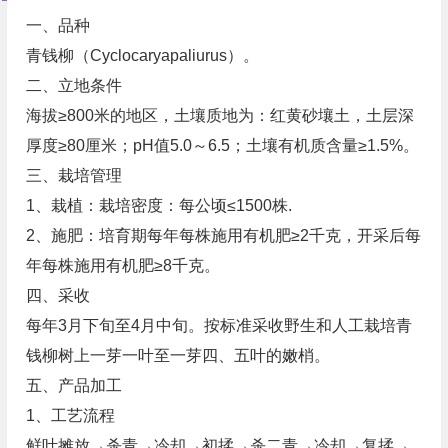
一、品种
青钱柳（Cyclocaryapaliurus）。
二、立地条件
海拔≥800米的地区，土壤质地为：红黄砂壤土，土层深
厚度≥80厘米；pH值5.0～6.5；土壤有机质含量≥1.5%。
三、栽培管理
1、栽植：栽培密度：每公顷≤1500株.
2、施肥：培育期每年每株施用有机肥≥2千克，开采后每
年每株施用有机肥≥8千克。
四、采收
每年3月下旬至4月中旬。按标准采收野生和人工栽培青
钱柳树上一芽一叶至一芽四、五叶的嫩梢。
五、产品加工
1、工艺流程
鲜叶摊放→杀青→冷却→初揉→杀二青→冷却→复揉→