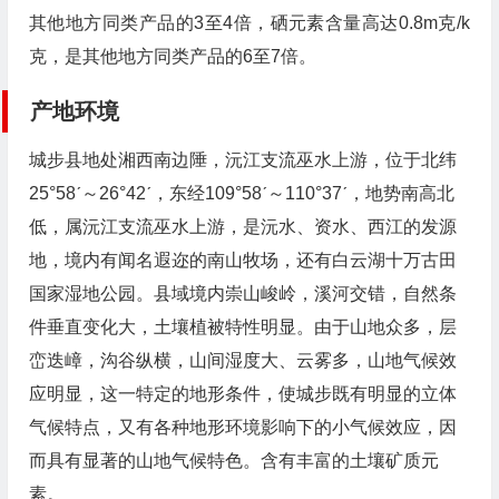
其他地方同类产品的3至4倍，硒元素含量高达0.8m克/k
克，是其他地方同类产品的6至7倍。
产地环境
城步县地处湘西南边陲，沅江支流巫水上游，位于北纬
25°58ˊ～26°42ˊ，东经109°58ˊ～110°37ˊ，地势南高北
低，属沅江支流巫水上游，是沅水、资水、西江的发源
地，境内有闻名遐迩的南山牧场，还有白云湖十万古田
国家湿地公园。县域境内崇山峻岭，溪河交错，自然条
件垂直变化大，土壤植被特性明显。由于山地众多，层
峦迭嶂，沟谷纵横，山间湿度大、云雾多，山地气候效
应明显，这一特定的地形条件，使城步既有明显的立体
气候特点，又有各种地形环境影响下的小气候效应，因
而具有显著的山地气候特色。含有丰富的土壤矿质元
素。