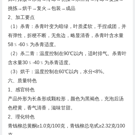
挑拣→烘干→复火→包装→成品
2、加工要点
（1）杀青：杀青叶变为暗绿，叶质柔软，手捏成团，并
有弹性，折梗不断，无焦边，略显清香，杀青叶含水量
58﹪-60﹪为杀青适度。
（2）杀二青：温度控制在90℃以内，适时排气。杀青叶
含水量30﹪-40﹪为杀青适度。
（3）烘干：温度控制在60℃以内，水分<8%。
六、质量特色
1、感官特色
产品外形为长条形或颗粒形，颜色为黑褐色，充泡后汤
色橙黄，香气清香，滋味甘甜。
2、理化特色
青钱柳总黄酮≥1.0克/100克，青钱柳总皂甙≥2.32克/100
克。