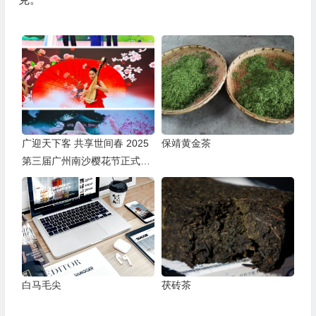
广迎天下客 共享世间春 2025
保靖黄金茶
第三届广州南沙樱花节正式开
幕
白马毛尖
茯砖茶