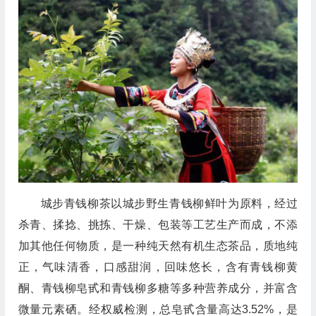
城步青钱柳茶以城步野生青钱柳鲜叶为原料，经过
杀青、揉捻、挑拣、干燥、包装等工艺生产而成，不添
加其他任何物质，是一种纯天然有机生态茶品，质地纯
正，气味清香，口感甜润，回味悠长，含有青钱柳黄
酮、青钱柳皂甙和青钱柳多糖等多种营养成分，并富含
微量元素硒。经权威检测，总皂甙含量高达3.52%，是