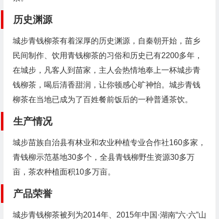
历史渊源
城步青钱柳茶有着深厚的历史渊源，自秦朝开始，苗乡
民间制作、饮用青钱柳茶的习俗和历史已有2200多年，
在城步，凡客人到苗家，主人会热情地奉上一杯城步青
钱柳茶，喝后清香甜润，让你顿感心旷神怡。城步青钱
柳茶在当地已成为了百姓餐前饭后的一种普通茶饮。
生产情况
城步苗族自治县有林业和农业种植专业合作社160多家，
青钱柳示范基地30多个，全县青钱柳野生资源30多万
亩，茶农种植面积10多万亩。
产品荣誉
城步青钱柳茶被列为2014年、2015年中国·湖南“六·六”山