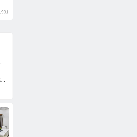
,931
亿