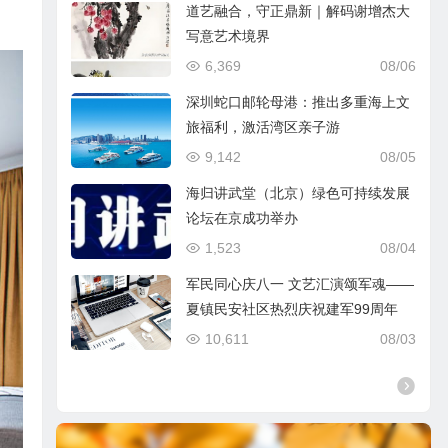
道艺融合，守正鼎新｜解码谢增杰大
写意艺术境界
6,369
08/06
深圳蛇口邮轮母港：推出多重海上文
旅福利，激活湾区亲子游
9,142
08/05
海归讲武堂（北京）绿色可持续发展
论坛在京成功举办
1,523
08/04
军民同心庆八一 文艺汇演颂军魂——
夏镇民安社区热烈庆祝建军99周年
10,611
08/03