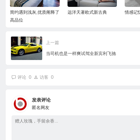
简约遇到浅灰,优质阐释了
远洋天著欧式新古典
情感记
高品位
上一篇
当司机也是一样爽试驾全新宾利飞驰
0
0
评论
访客
发表评论
匿名网友