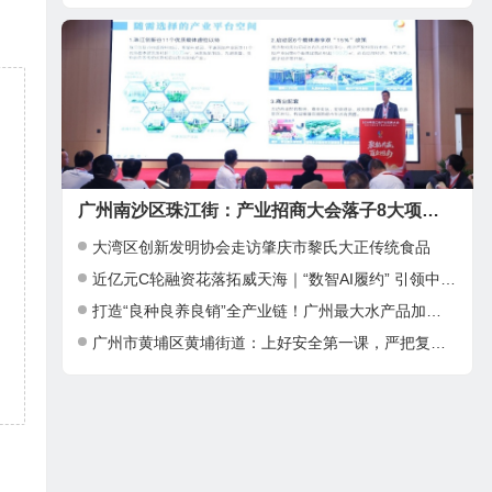
广州南沙区珠江街：产业招商大会落子8大项目，邀湾区客商抢占“南沙站”红利
大湾区创新发明协会走访肇庆市黎氏大正传统食品
近亿元C轮融资花落拓威天海｜“数智AI履约” 引领中大件出海新基建
打造“良种良养良销”全产业链！广州最大水产品加工项目在南沙正式投产
广州市黄埔区黄埔街道：上好安全第一课，严把复工复产安全关