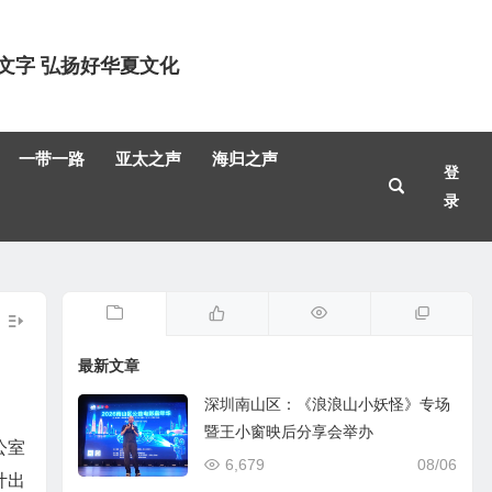
文字 弘扬好华夏文化
一带一路
亚太之声
海归之声
登
录
最新文章
深圳南山区：《浪浪山小妖怪》专场
暨王小窗映后分享会举办
公室
6,679
08/06
计出