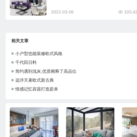
2022-03-06
103,4
相关文章
小户型也能装修欧式风格
千代田日料
简约遇到浅灰,优质阐释了高品位
远洋天著欧式新古典
情感记忆容器打造蔚来