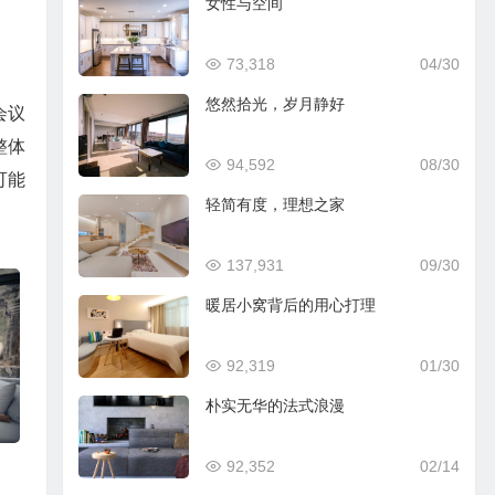
女性与空间
73,318
04/30
悠然拾光，岁月静好
会议
整体
94,592
08/30
可能
轻简有度，理想之家
137,931
09/30
暖居小窝背后的用心打理
92,319
01/30
朴实无华的法式浪漫
92,352
02/14