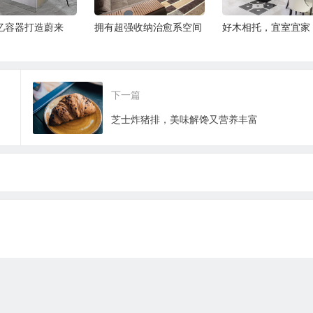
忆容器打造蔚来
拥有超强收纳治愈系空间
好木相托，宜室宜家
下一篇
芝士炸猪排，美味解馋又营养丰富