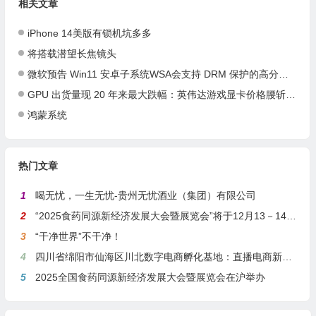
相关文章
iPhone 14美版有锁机坑多多
将搭载潜望长焦镜头
微软预告 Win11 安卓子系统WSA会支持 DRM 保护的高分辨率视频流
GPU 出货量现 20 年来最大跌幅：英伟达游戏显卡价格腰斩，AMD 仍在观望
鸿蒙系统
热门文章
1
喝无忧，一生无忧-贵州无忧酒业（集团）有限公司
2
“2025食药同源新经济发展大会暨展览会”将于12月13－14日在沪举行
3
“干净世界”不干净！
4
四川省绵阳市仙海区川北数字电商孵化基地：直播电商新引擎，预计年产值达5亿
5
2025全国食药同源新经济发展大会暨展览会在沪举办