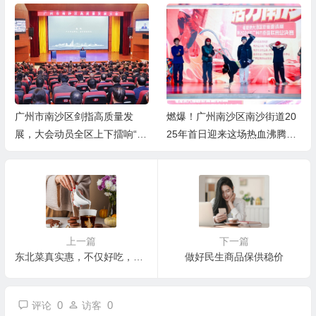
广州市南沙区剑指高质量发
燃爆！广州南沙区南沙街道20
展，大会动员全区上下擂响“开
25年首日迎来这场热血沸腾的
春战鼓”，吹响“冲锋号角”
街舞大赛
上一篇
下一篇
东北菜真实惠，不仅好吃，分量还大
做好民生商品保供稳价
0
0
评论
访客