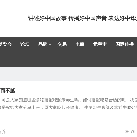
讲述好中国故事 传播好中国声音 表达好中华
博览会
论坛
品牌
交易
电商
元宇宙
国际传播
香而不腻
，可是大家知道哪些食物搭配吃起来养生吗，如何搭配吃是合适的呢：我
食搭配给大家分享出来，愿大家吃起来健康。 牛腩即牛腹部及靠近牛肋处
营养
76