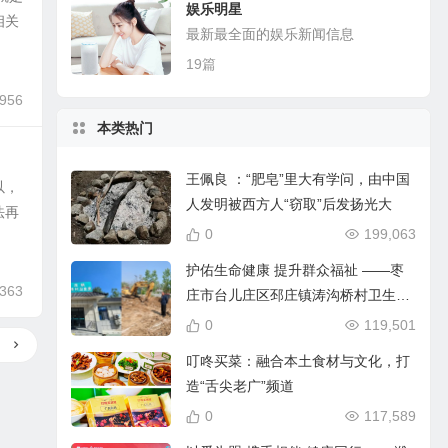
娱乐明星
相关
最新最全面的娱乐新闻信息
19篇
,956
本类热门
王佩良 ：“肥皂”里大有学问，由中国
以，
人发明被西方人“窃取”后发扬光大
法再
0
199,063
护佑生命健康 提升群众福祉 ——枣
,363
庄市台儿庄区邳庄镇涛沟桥村卫生室
提档升级纪实
0
119,501
叮咚买菜：融合本土食材与文化，打
造“舌尖老广”频道
0
117,589