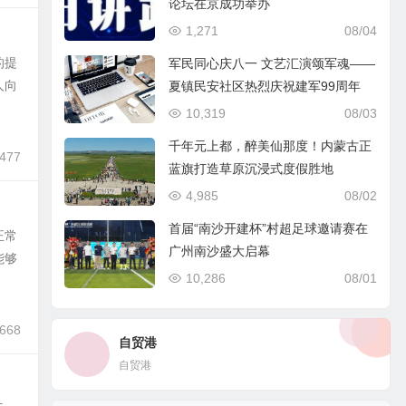
论坛在京成功举办
1,271
08/04
的提
军民同心庆八一 文艺汇演颂军魂——
人向
夏镇民安社区热烈庆祝建军99周年
10,319
08/03
千年元上都，醉美仙那度！内蒙古正
,477
蓝旗打造草原沉浸式度假胜地
4,985
08/02
首届“南沙开建杯”村超足球邀请赛在
正常
广州南沙盛大启幕
能够
10,286
08/01
,668
自贸港
自贸港