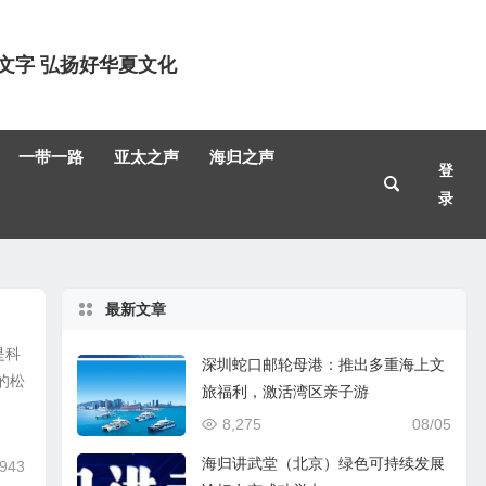
文字 弘扬好华夏文化
一带一路
亚太之声
海归之声
登
录
最新文章
是科
深圳蛇口邮轮母港：推出多重海上文
的松
旅福利，激活湾区亲子游
8,275
08/05
海归讲武堂（北京）绿色可持续发展
,943