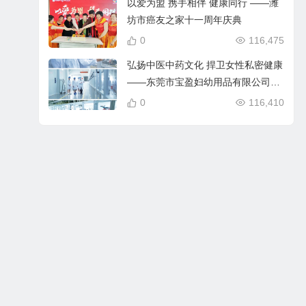
以爱为盟 携手相伴 健康同行 ——潍
坊市癌友之家十一周年庆典
0
116,475
弘扬中医中药文化 捍卫女性私密健康
——东莞市宝盈妇幼用品有限公司在
行动
0
116,410