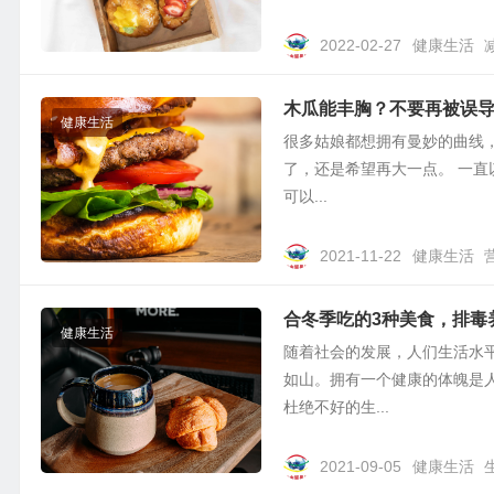
2022-02-27
健康生活
木瓜能丰胸？不要再被误
健康生活
很多姑娘都想拥有曼妙的曲线，
了，还是希望再大一点。 一直
可以...
2021-11-22
健康生活
合冬季吃的3种美食，排毒
健康生活
随着社会的发展，人们生活水
如山。拥有一个健康的体魄是
杜绝不好的生...
2021-09-05
健康生活