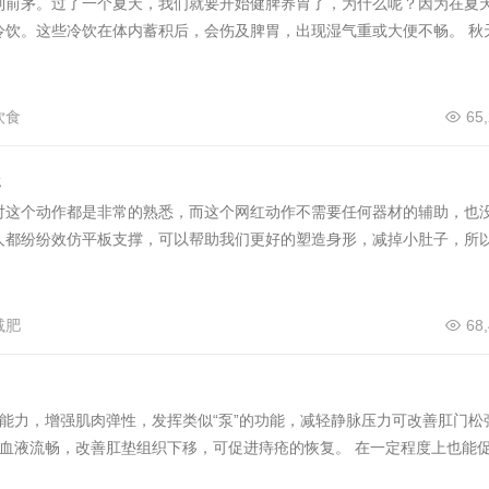
列前茅。过了一个夏天，我们就要开始健脾养胃了，为什么呢？因为在夏
冷饮。这些冷饮在体内蓄积后，会伤及脾胃，出现湿气重或大便不畅。 秋
饮食
65
处
对这个动作都是非常的熟悉，而这个网红动作不需要任何器材的辅助，也
人都纷纷效仿平板支撑，可以帮助我们更好的塑造身形，减掉小肚子，所
减肥
68
能力，增强肌肉弹性，发挥类似“泵”的功能，减轻静脉压力可改善肛门松
的血液流畅，改善肛垫组织下移，可促进痔疮的恢复。 在一定程度上也能