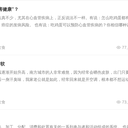
害健康”？
法真不少，尤其在心血管疾病上，正反说法不一样。有说：怎么吃鸡蛋都
、癌症的发病风险。 也有说：吃鸡蛋可以预防心血管疾病的？你相信哪种
饮食
77
手软
温逐渐开始升高，南方城市的人非常难熬，因为经常会晒伤皮肤，出门只
后一身汗臭味，我家老公就是如此，经常回来就是开空调，根本都不想运
饮食
73
集、加工、分配、消费和处置有关的一系列参与者和活动组成的系统。 也