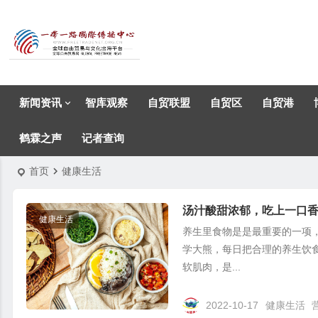
新闻资讯
智库观察
自贸联盟
自贸区
自贸港
鹤霖之声
记者查询
首页
健康生活
汤汁酸甜浓郁，吃上一口
健康生活
养生里食物是是最重要的一项
学大熊，每日把合理的养生饮
软肌肉，是...
2022-10-17
健康生活