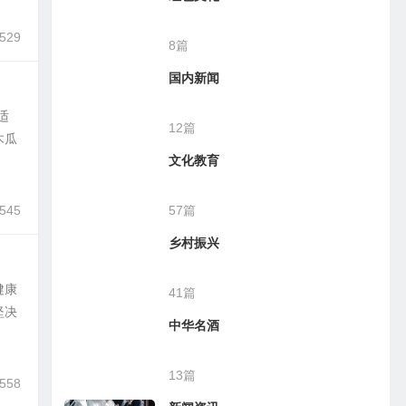
,529
8篇
国内新闻
适
12篇
木瓜
文化教育
,545
57篇
乡村振兴
健康
41篇
坚决
中华名酒
13篇
,558