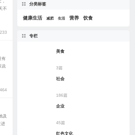
天，
分类标签
天不
健康生活
营养
饮食
减肥
生活
,233
专栏
美食
没有
以说
3篇
社会
,464
186篇
企业
弛及
45篇
促进
红色文化