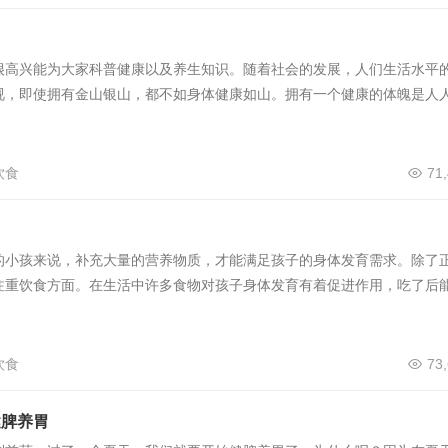
很高兴能为大家科普健康以及养生知识。随着社会的发展，人们生活水平
视，即使拥有金山银山，都不如身体健康如山。拥有一个健康的体魄是人
饮食
71
的小孩来说，补充大量的营养物质，才能满足孩子的身体发育需求。除了
注重饮食方面。在生活中许多食物对孩子身体发育有着促进作用，吃了后
饮食
73
健脾养胃