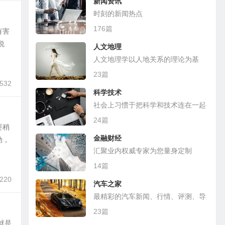
新闻资讯
时刻的新闻热点
176篇
有害
说
人文地理
人文地理学以人地关系的理论为基
础，探讨各种人文现象的地理分布
23篇
,532
科学技术
社会上习惯于把科学和技术连在一起
24篇
要稍
金融财经
动，
汇聚业内权威专家为您量身定制
14篇
,220
汽车之家
最精彩的汽车新闻、行情、评测、导
购
23篇
就是