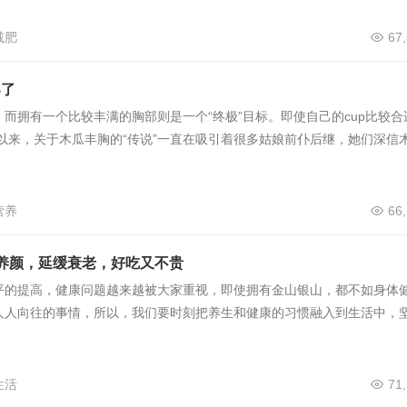
减肥
67
导了
而拥有一个比较丰满的胸部则是一个“终极”目标。即使自己的cup比较合
以来，关于木瓜丰胸的“传说”一直在吸引着很多姑娘前仆后继，她们深信
营养
66
养颜，延缓衰老，好吃又不贵
平的提高，健康问题越来越被大家重视，即使拥有金山银山，都不如身体
人人向往的事情，所以，我们要时刻把养生和健康的习惯融入到生活中，
生活
71