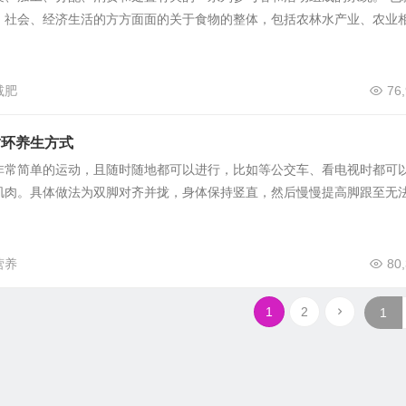
、社会、经济生活的方方面面的关于食物的整体，包括农林水产业、农业
减肥
76
循环养生方式
非常简单的运动，且随时随地都可以进行，比如等公交车、看电视时都可
肌肉。具体做法为双脚对齐并拢，身体保持竖直，然后慢慢提高脚跟至无
营养
80
1
2